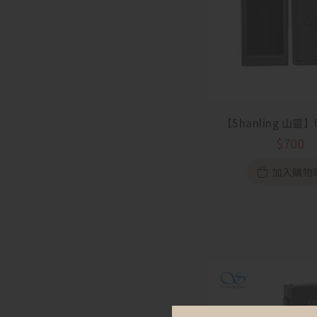
【Shanling 山靈】
$
700
加入購物