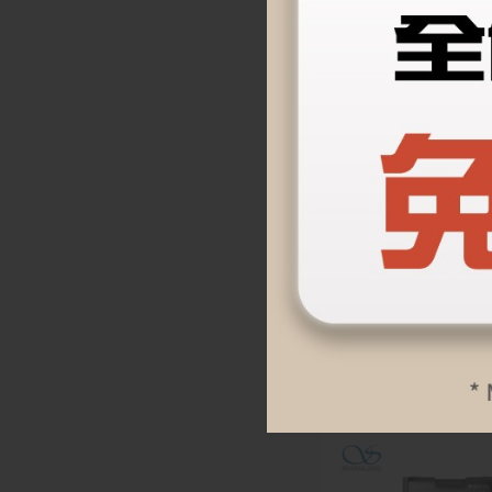
預購
【Shanling 山靈】
T R2R 真空管 隨身
機
$
24,900
加入購物