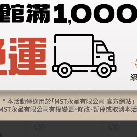
【Shanlin
預購
DA
EC Zero
【Shanling 山靈】M30 Pro
 CD 播放
全新升級 旗艦模組化數位播
$
放器
$
150,000
車
加入購物車