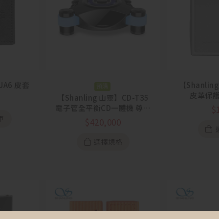
UA6 皮套
【Shanlin
預購
皮革保護
【Shanling 山靈】CD-T35
電子管全平衡CD一體機 尊貴
$
版 / 至尊版
車
$
420,000
選擇規格