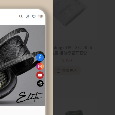
g 山靈】UA4 輕盈
【Shanling 山靈】SE100 山
平衡小尾巴
靈 鋁金屬 相位導管耳塞套 一
盒 1 對
3,990
$
350
選擇規格
選擇規格