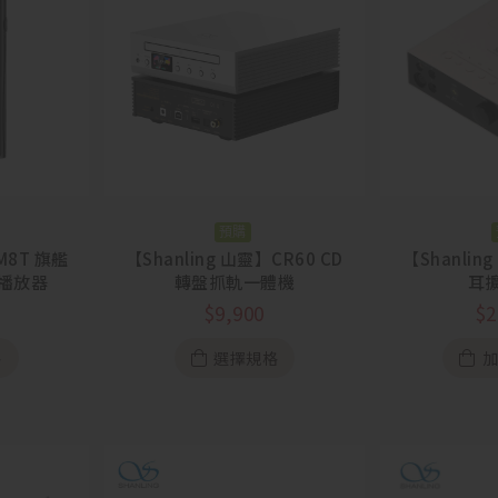
預購
M8T 旗艦
【Shanling 山靈】CR60 CD
【Shanlin
d 播放器
轉盤抓軌一體機
耳
$
9,900
$
2
格
選擇規格