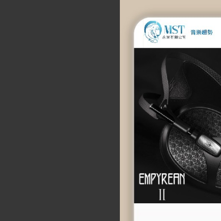
【Shanling 山靈】M
澎湃大推力 Andro
$
19,900
選擇規