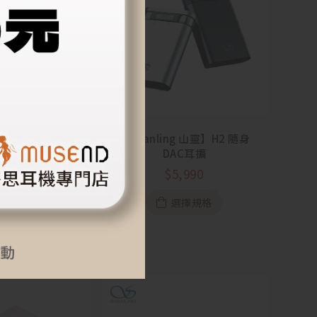
g 山靈】UA6 隨身
【Shanling 山靈】H2 隨身
C小尾巴
DAC耳擴
5,990
$
5,990
加入購物車
選擇規格