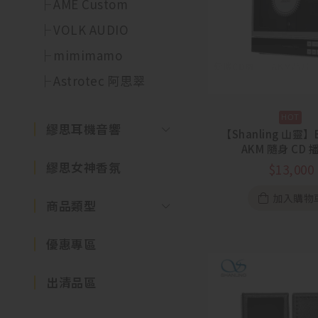
AME Custom
VOLK AUDIO
mimimamo
Astrotec 阿思翠
繆思耳機音響
【Shanling 山靈】
AKM 隨身 C
繆思女神香氛
$
13,000
加入購物
商品類型
優惠專區
出清品區