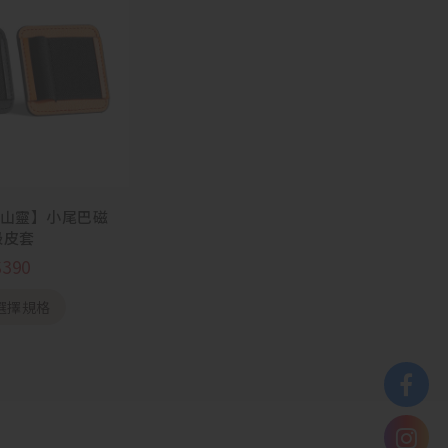
ng 山靈】小尾巴磁
吸皮套
$
390
選擇規格