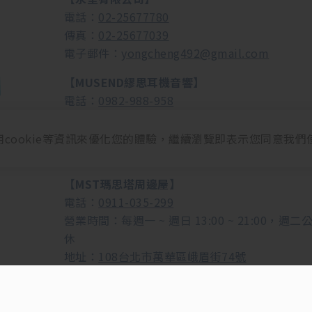
電話：
02-25677780
傳真：
02-25677039
電子郵件：
yongcheng492@gmail.com
【MUSEND繆思耳機音響】
電話：
0982-988-958
營業時間：每週一 ~ 週日 13:00 ~ 21:00，週二
休
用cookie等資訊來優化您的體驗，繼續瀏覽即表示您同意我們
地址：
108台北市萬華區成都路153號2樓
【MST瑪思塔周邊屋】
電話：
0911-035-299
營業時間：每週一 ~ 週日 13:00 ~ 21:00，週二
休
地址：
108台北市萬華區峨眉街74號