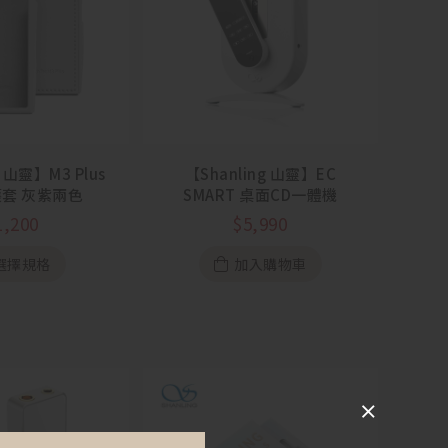
g 山靈】M3 Plus
【Shanling 山靈】EC
套 灰紫兩色
SMART 桌面CD一體機
1,200
$
5,990
選擇規格
加入購物車