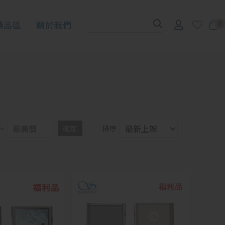
清品區
關於我們
0
～
確定
排序