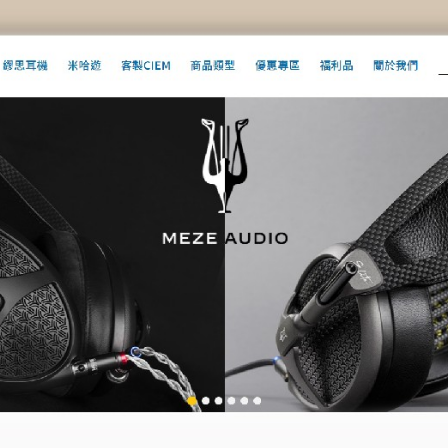
【Shanling 山靈】UA4 皮套
【Shanlin
靈動 
3 Plus
$
600
id 播放器
$
選擇規格
格