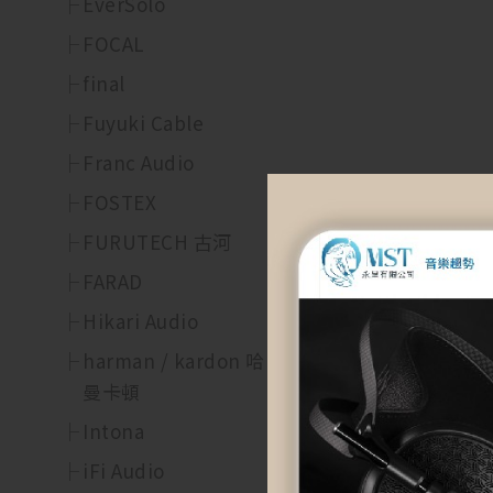
EverSolo
FOCAL
final
Fuyuki Cable
Franc Audio
FOSTEX
FURUTECH 古河
FARAD
Hikari Audio
harman / kardon 哈
曼卡頓
Intona
iFi Audio