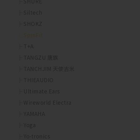
SHURE
Siltech
SHOKZ
SpinFit
T+A
TANGZU 唐族
TANCHJIM 天使吉米
THIEAUDIO
Ultimate Ears
Wireworld Electra
YAMAHA
Yoga
Yo-tronics