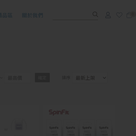
清品區
關於我們
0
～
確定
排序