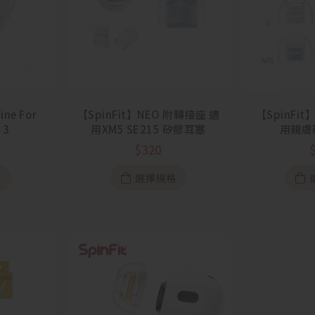
ine For
【SpinFit】NEO 附轉接座 適
【SpinFi
 3
用XM5 SE215 矽膠耳塞
用親膚
$
320
格
選擇規格