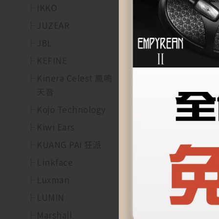
IKKO
JUZEAR
JBL
KEFINE
Kinera Celest 鳳鳴
天音
Kojo Technology
Kiwi Ears
KUANG PAI 狂派
Linkface
Luxman
LUMIN
Marshall