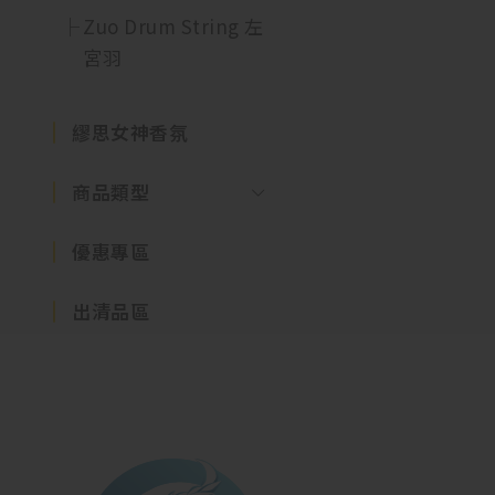
Zuo Drum String 左
宮羽
繆思女神香氛
商品類型
優惠專區
出清品區