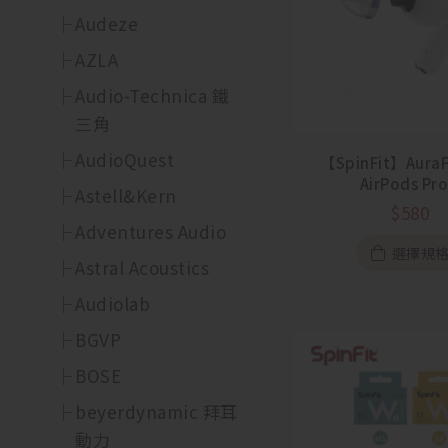
Audeze
AZLA
Audio-Technica 鐵
三角
AudioQuest
【SpinFit】AuraF
AirPods Pro
Astell&Kern
$
580
Adventures Audio
選擇規
Astral Acoustics
Audiolab
BGVP
BOSE
beyerdynamic 拜耳
動力