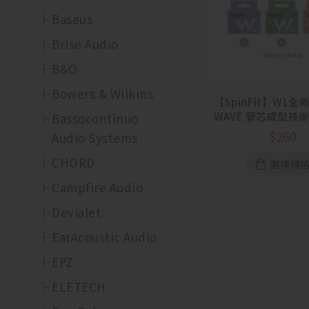
Baseus
Brise Audio
B&O
Bowers & Wilkins
【SpinFit】W1
WAVE 管芯成型技
Bassocontinuo
膠耳塞套
$
260
Audio Systems
CHORD
選擇規
Campfire Audio
Devialet
EarAcoustic Audio
EPZ
ELETECH