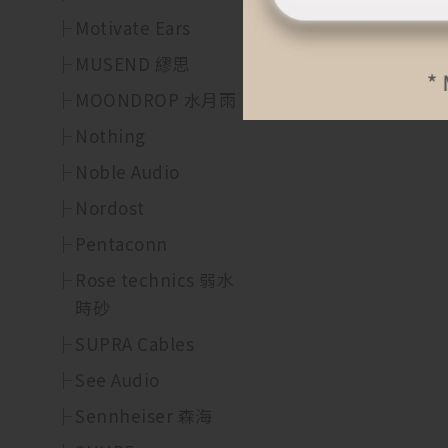
Motivate Ears
MUSEND 繆思
MOONDROP 水月雨
Nothing
Noble Audio
Nordost
Pentaconn
Rose technics 弱水
時砂
SUPRA Cables
See Audio
Sennheiser 森海