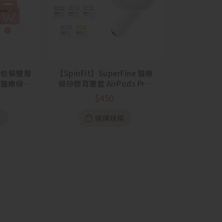
全新包裝雙層
【SpinFit】SuperFine 醫療
術醫療級矽
級矽膠耳塞套 AirPods Pro
1&2
$
450
格
選擇規格