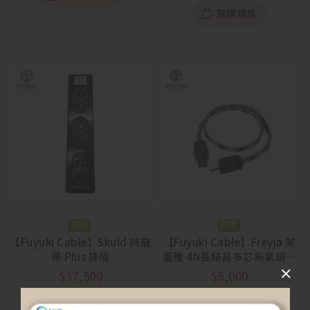
選擇規格
預購
預購
【Fuyuki Cable】Skuld 詩寇
【Fuyuki Cable】Freyja 芙
蒂 Plus 排插
蕾雅 4N長結晶多芯無氧銅電
源線
$
37,500
$
5,000
選擇規格
選擇規格