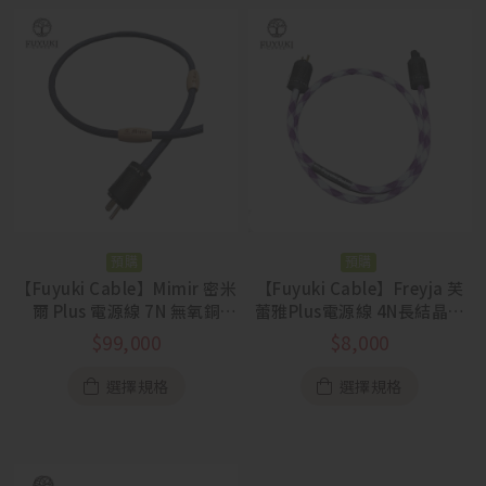
預購
預購
【Fuyuki Cable】Mimir 密米
【Fuyuki Cable】Freyja 芙
爾 Plus 電源線 7N 無氧銅
蕾雅Plus電源線 4N長結晶無
M.C.S 3.0
氧銅 碳纖維鍍金公母頭
$
99,000
$
8,000
選擇規格
選擇規格