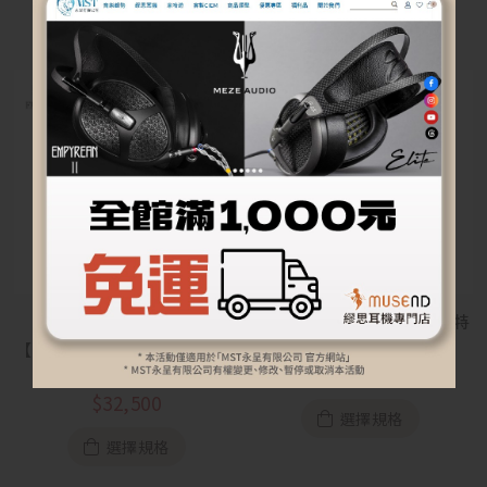
【Fuyuki Cable】Surtr 瑟特
預購
爾 5N無氧銅電源線
【Fuyuki Cable】Skuld 詩寇
蒂 Plus MKII 電源線
$
52,500
$
32,500
選擇規格
選擇規格