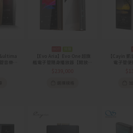
預購
&ultima
【Evo Aria】Evo One 超旗
【Cayin 凱
空管音樂播
艦電子管隨身播放器【開放預
電子管便
購中】
$
239,000
$
1
車
選擇規格