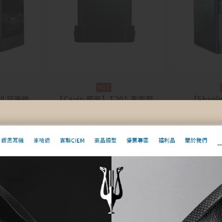
III 可更換
【Cayin 凱音】T201 真空管
【Shanl
201主板
音訊主機板 for N6III
Ultr
$
16,000
$
29,9
車
加入購物車