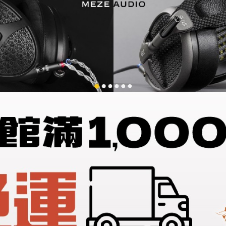
預購
】M7【展示
【Astell&Kern】A&ultima
【Cayin 
SP4000
機板 f
,000
$
129,800
$
1
車
選擇規格