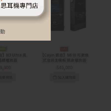
預購
音】N3 Ultra 真
【Cayin 凱音】N6 III 可更換
晶體播放器
式音訊主機板 隨身播放器
9,900
$
45,000
選擇規格
加入購物車