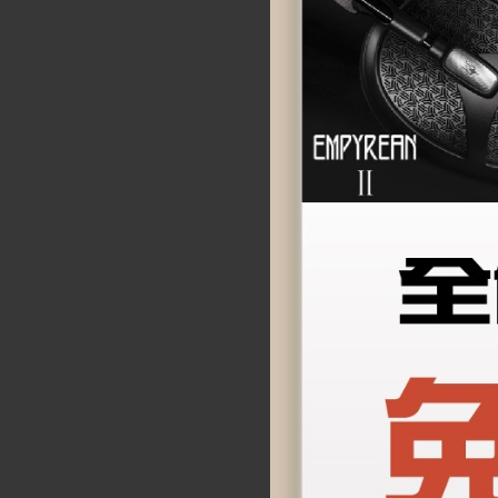
【Shanling 山靈
出清】
$
39,900
$
28
加入購物