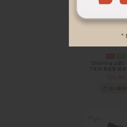
預購
【Shanling 山靈】
T R2R 真空管 隨身
機
$
24,900
加入購物