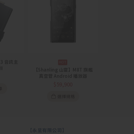
03 音訊主
II
【Shanling 山靈】M8T 旗艦
真空管 Android 播放器
$
59,900
車
選擇規格
【永呈有限公司】