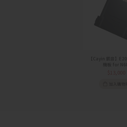
【Cayin 凱音】E2
機板 for N6I
$
13,000
加入購物