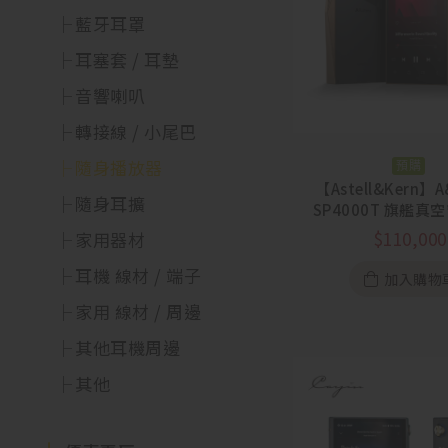
藍牙耳罩
耳塞套 / 耳墊
音響喇叭
轉接線 / 小尾巴
隨身播放器
預購
【Astell&Kern】A
隨身耳擴
SP4000T 旗艦真
放器
$
110,000
家用器材
耳機 線材 / 端子
加入購物
家用 線材 / 周邊
其他耳機周邊
其他