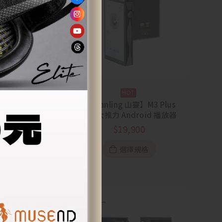
凱音】R202 音訊主
【Shanling 山靈】M3 Plus
or N6III
澎湃大推力 Android 播放器
8,000
$
19,900
加入購物車
選擇規格