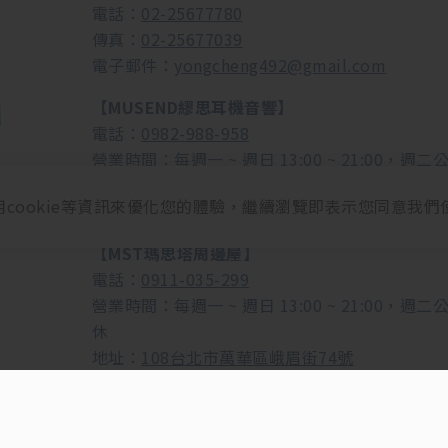
電話：
02-25677780
傳真：
02-25677039
電子郵件：
yongcheng492@gmail.com
【MUSEND繆思耳機音響】
電話：
0982-988-958
營業時間：每週一 ~ 週日 13:00 ~ 21:00，週二
休
用cookie等資訊來優化您的體驗，繼續瀏覽即表示您同意我們
地址：
108台北市萬華區成都路153號2樓
【MST瑪思塔周邊屋】
電話：
0911-035-299
營業時間：每週一 ~ 週日 13:00 ~ 21:00，週二
休
地址：
108台北市萬華區峨眉街74號
COPYRIGHT @ 2015 YONG-CHENG CO.,LTD. ALL RIGHTS RESERVED.