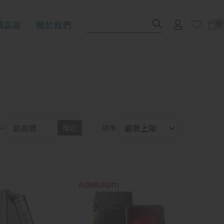
清品區
關於我們
0
～
確定
排序