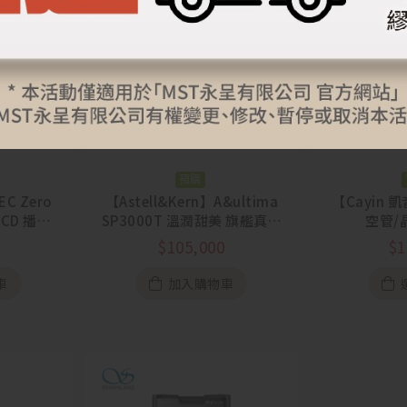
預購
EC Zero
【Astell&Kern】A&ultima
【Cayin 凱
 CD 播放
SP3000T 溫潤甜美 旗艦真空
空管/
管播放器
$
105,000
$
1
車
加入購物車