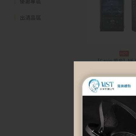
優惠專區
出清品區
【Cayin 凱音】N6 
式音訊主機板 連T
$
49,900
加入購物