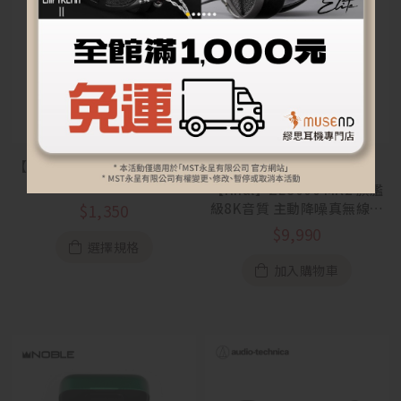
【MOONDROP 水月雨】PILL
預購
音樂膠囊ows
【final】ZE8000 MK2 旗艦
級8K音質 主動降噪真無線耳
$
1,350
機
$
9,990
選擇規格
加入購物車