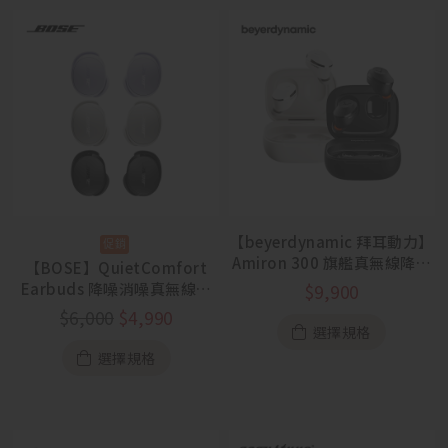
【beyerdynamic 拜耳動力】
Amiron 300 旗艦真無線降噪
【BOSE】QuietComfort
入耳式耳機
Earbuds 降噪消噪真無線耳
$
9,900
機【7/3-8/9 父親節活動】
$
6,000
$
4,990
選擇規格
選擇規格