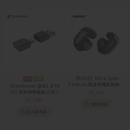
【BOSE】Ultra Open
預購
Earbuds 隨身便攜真無線開
【Sennheiser 森海】BTD
放式耳機
700 真無線傳輸器 USB /
$
9,500
Type C
$
1,790
選擇規格
加入購物車