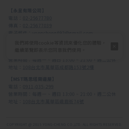
【永呈有限公司】
電話：
02-25677780
傳真：
02-25677039
電子郵件：
yongcheng492@gmail.com
我們將使用cookie等資訊來優化您的體驗，
【MUSEND繆思耳機音響】
繼續瀏覽即表示您同意我們使用。
電話：
0982-988-958
營業時間：每週一 ~ 週日 13:00 ~ 21:00，週二公休
地址：
108台北市萬華區成都路153號2樓
【MST瑪思塔周邊屋】
電話：
0911-035-299
營業時間：
每週一 ~ 週日 13:00 ~ 21:00，週二公休
地址：
108台北市萬華區峨眉街74號
COPYRIGHT @ 2015 YONG-CHENG CO.,LTD. ALL RIGHTS RESERVED.