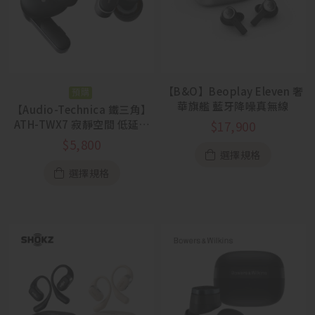
【B&O】Beoplay Eleven 奢
預購
華旗艦 藍牙降噪真無線
【Audio-Technica 鐵三角】
ATH-TWX7 寂靜空間 低延遲
$
17,900
藍牙降噪真無線
$
5,800
選擇規格
選擇規格