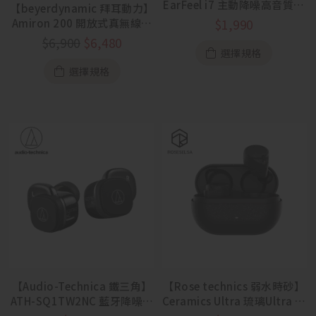
EarFeel i7 主動降噪高音質藍
【beyerdynamic 拜耳動力】
牙耳機
Amiron 200 開放式真無線耳
$
1,990
機【6/26-7/27 活動促銷】
$
6,900
$
6,480
選擇規格
選擇規格
【Audio-Technica 鐵三角】
【Rose technics 弱水時砂】
ATH-SQ1TW2NC 藍牙降噪真
Ceramics Ultra 琉璃Ultra 真
無線
無線藍牙耳機