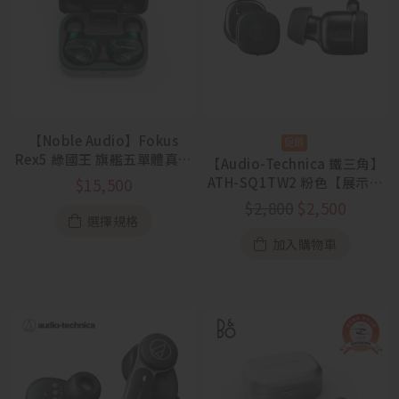
【Noble Audio】Fokus
Rex5 綠國王 旗艦五單體真無
【Audio-Technica 鐵三角】
線
ATH-SQ1TW2 粉色【展示出
$
15,500
清】
$
2,800
$
2,500
選擇規格
加入購物車