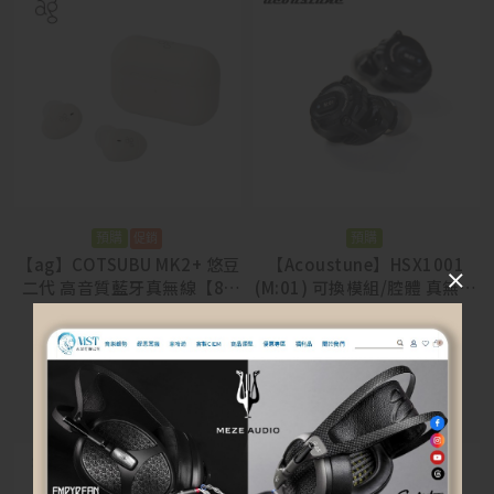
預購
預購
【ag】COTSUBU MK2+ 悠豆
【Acoustune】HSX1001
二代 高音質藍牙真無線【88
(M:01) 可換模組/腔體 真無線
節活動 7/31~8/13】
耳機
$
2,290
$
1,790
$
15,900
選擇規格
加入購物車