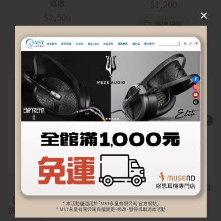
線
耳罩
$
1,200
$
2,500
選擇規格
加入購物車
【Yoga】CD-53 陶瓷動圈耳
預購
道
【Yoga】SCD-2560 hg 半開
放式 胡桃木/花梨木 動圈耳罩
$
1,200
耳機