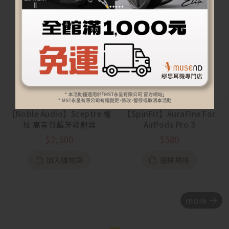
【Noble Audio】Sceptre 權
【SpinFit】AuraFine For
杖 高音質藍牙發射器
AirPods Pro 3
$
2,500
$
580
加入購物車
選擇規格
more