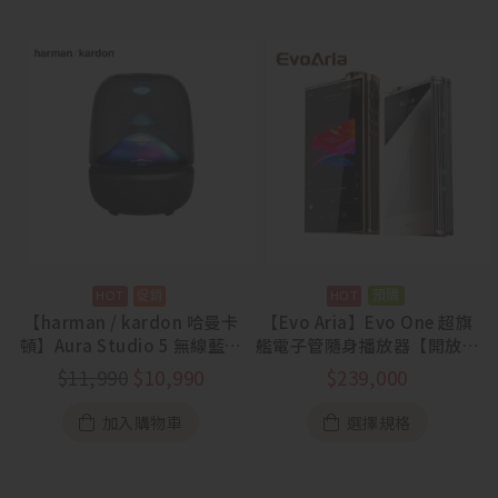
預購
【harman / kardon 哈曼卡
【Evo Aria】Evo One 超旗
頓】Aura Studio 5 無線藍牙
艦電子管隨身播放器【開放預
喇叭【88節活動
購中】
$
11,990
$
10,990
$
239,000
7/31~8/13】
加入購物車
選擇規格