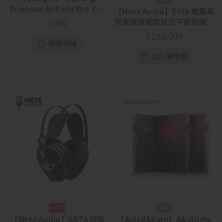
Premium AirPods Pro 3 專
【Meze Audio】Elite 紫鳳凰
用海綿耳塞 一盒三對
限量版旗艦開放式平面振膜耳
$
990
罩
$
199,000
選擇規格
加入購物車
預購
【Meze Audio】ARTA 超旗
【Astell&Kern】A&ultima