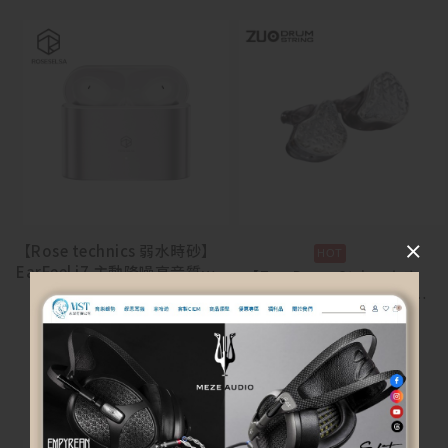
【Rose technics 弱水時砂】
EarFeel i7 主動降噪高音質藍
【Zuo Drum String 左宮
牙耳機
羽】Listenvale 聆川 圈鐵平
$
1,990
板骨傳導混合入耳式耳機
$
11,900
選擇規格
加入購物車