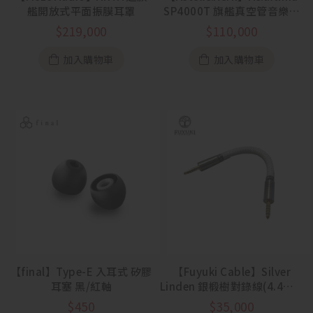
艦開放式平面振膜耳罩
SP4000T 旗艦真空管音樂播
放器
$
219,000
$
110,000
加入購物車
加入購物車
【final】Type-E 入耳式 矽膠
【Fuyuki Cable】Silver
耳塞 黑/紅軸
Linden 銀椴樹對錄線(4.4mm
to 4.4mm)
$
450
$
35,000