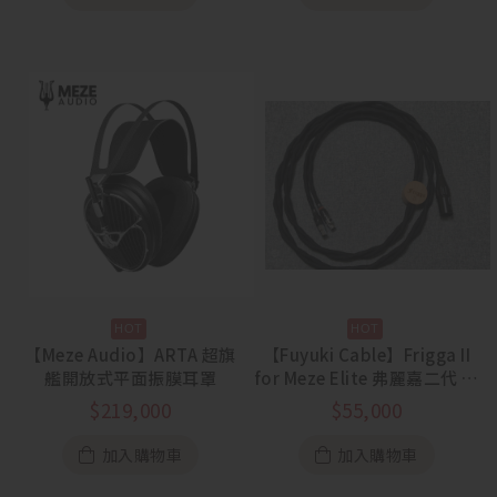
【Meze Audio】ARTA 超旗
【Fuyuki Cable】Frigga II
艦開放式平面振膜耳罩
for Meze Elite 弗麗嘉二代 眾
神之后 單晶銅耳機升級線
$
219,000
$
55,000
加入購物車
加入購物車