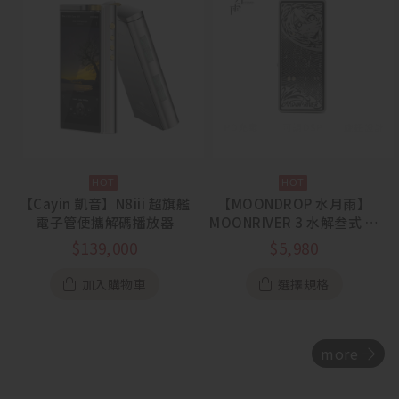
【Cayin 凱音】N8iii 超旗艦
【MOONDROP 水月雨】
電子管便攜解碼播放器
MOONRIVER 3 水解叁式 旗
艦雙芯解碼耳擴
$
139,000
$
5,980
加入購物車
選擇規格
more