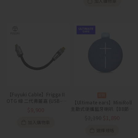
加入購物車
【Fuyuki Cable】Frigga II
OTG 線 二代弗麗嘉 (USB-C
【Ultimate ears】MiniRoll
to C)
主動式便攜藍牙喇叭【88節活
$
9,900
動 8/5~8/23】
$
2,190
$
1,890
加入購物車
選擇規格