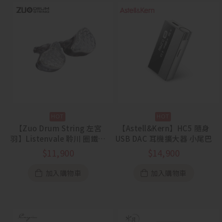
【Zuo Drum String 左宮
【Astell&Kern】HC5 隨身
羽】Listenvale 聆川 圈鐵平
USB DAC 耳機擴大器 小尾巴
板骨傳導混合入耳式耳機
$
11,900
$
14,900
加入購物車
加入購物車