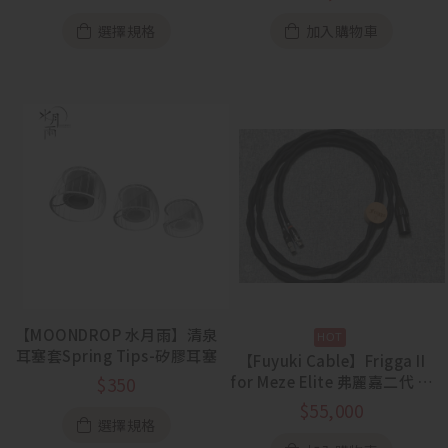
選擇規格
加入購物車
【MOONDROP 水月雨】清泉
耳塞套Spring Tips-矽膠耳塞
【Fuyuki Cable】Frigga II
for Meze Elite 弗麗嘉二代 眾
$
350
神之后 單晶銅耳機升級線
$
55,000
選擇規格