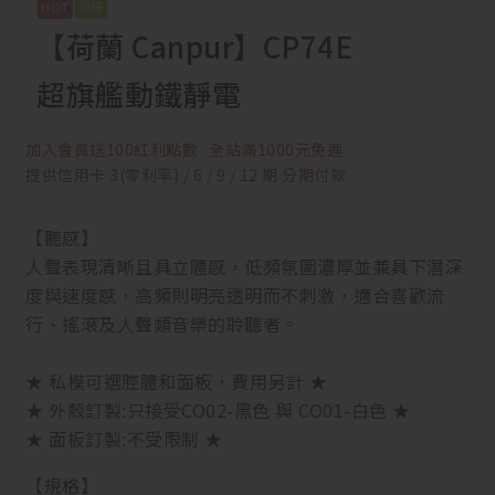
【荷蘭 Canpur】CP74E
超旗艦動鐵靜電
加入會員送100紅利點數
全站滿1000元免運
提供信用卡 3(零利率) / 6 / 9 / 12 期 分期付款
【聽感】
人聲表現清晰且具立體感，低頻氛圍濃厚並兼具下潛深
度與速度感，高頻則明亮透明而不刺激，適合喜歡流
行、搖滾及人聲類音樂的聆聽者。
★ 私模可選腔體和面板，費用另計 ★
★ 外殼訂製:只接受CO02-黑色 與 CO01-白色 ★
★ 面板訂製:不受限制 ★
【規格】