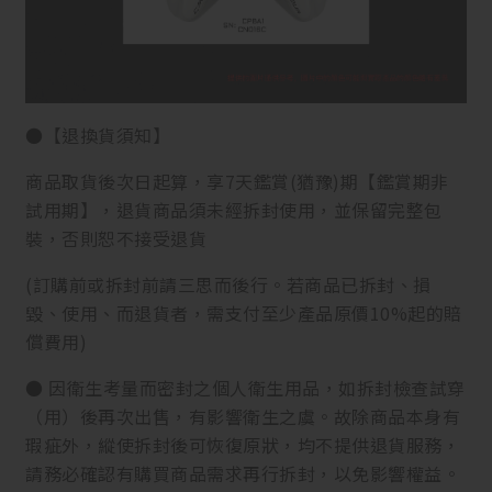
●【退換貨須知】
商品取貨後次日起算，享7天鑑賞(猶豫)期【鑑賞期非
試用期】，退貨商品須未經拆封使用，並保留完整包
裝，否則恕不接受退貨
(訂購前或拆封前請三思而後行。若商品已拆封、損
毀、使用、而退貨者，需支付至少產品原價10%起的賠
償費用)
● 因衛生考量而密封之個人衛生用品，如拆封檢查試穿
（用）後再次出售，有影響衛生之虞。故除商品本身有
瑕疵外，縱使拆封後可恢復原狀，均不提供退貨服務，
請務必確認有購買商品需求再行拆封，以免影響權益。