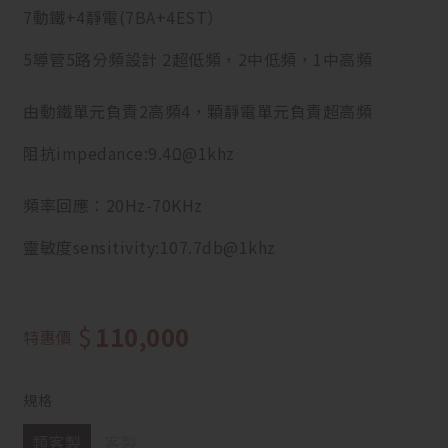
7動鐵+4靜電(7BA+4EST）
5導管5路分頻設計 2超低頻，2中低頻，1中高頻
由動鐵單元負責2高頻4，顆靜電單元負責超高頻
阻抗impedance:9.4Ω@1khz
頻率回應：20Hz-70KHz
靈敏度sensitivity:107.7db@1khz
$
110,000
特惠價
規格
類客製
客製