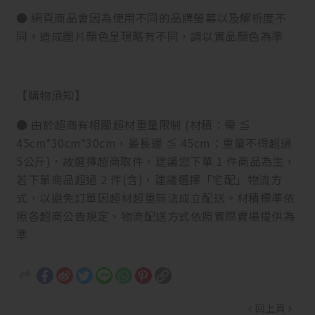
● 網頁商品會因為使用不同的品牌螢幕以及解析度不
同，造成圖片顏色呈現略有不同，請以實品顏色為準
【購物須知】
● 由於超商有相關超材重量限制 (材積：需 ≦
45cm*30cm*30cm，最長邊 ≦ 45cm；重量不得超過
5公斤)，故選擇超商取件，建議您下單 1 件商品為主，
若下單商品超過 2 件(含)，建議選擇「宅配」物流方
式，以避免訂單因超材超重無法成立配送。材積標準依
照各超商公告規定、物流配送方式依照實際賣場提供為
準
回上頁