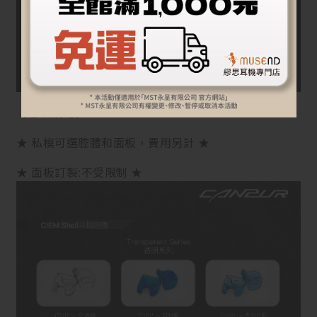
【客製規範】
★ 私模可選腔體和面板，費用另計 ★
★ 面板訂製:不受限制 ★