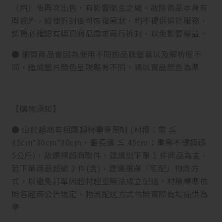
（用）後再次出售，有影響衛生之虞。故除商品本身有
瑕疵外，縱使拆封後可恢復原狀，均不提供退貨服務，
請務必確認有購買商品需求再行拆封，以免影響權益。
● 網頁商品會因為使用不同的品牌螢幕以及解析度不
同，造成圖片顏色呈現略有不同，請以實品顏色為準
【購物須知】
● 由於超商有相關超材重量限制 (材積：需 ≦
45cm*30cm*30cm，最長邊 ≦ 45cm；重量不得超過
5公斤)，故選擇超商取件，建議您下單 1 件商品為主，
若下單商品超過 2 件(含)，建議選擇「宅配」物流方
式，以避免訂單因超材超重無法成立配送。材積標準依
照各超商公告規定、物流配送方式依照實際賣場提供為
準