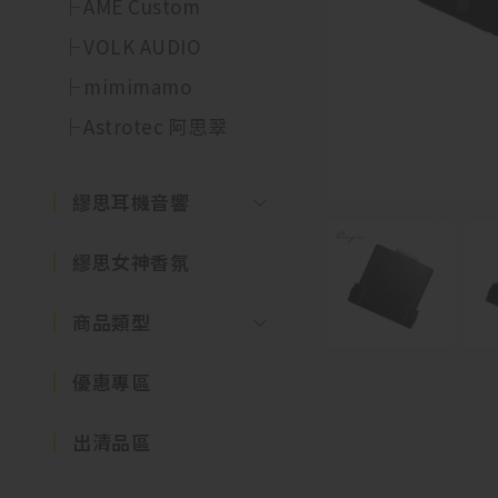
AME Custom
VOLK AUDIO
mimimamo
Astrotec 阿思翠
繆思耳機音響
繆思女神香氛
商品類型
優惠專區
出清品區