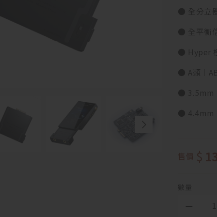
● 全分立
● 全平衡
● Hype
● A類丨
● 3.5mm
● 4.4mm
$
1
售價
數量