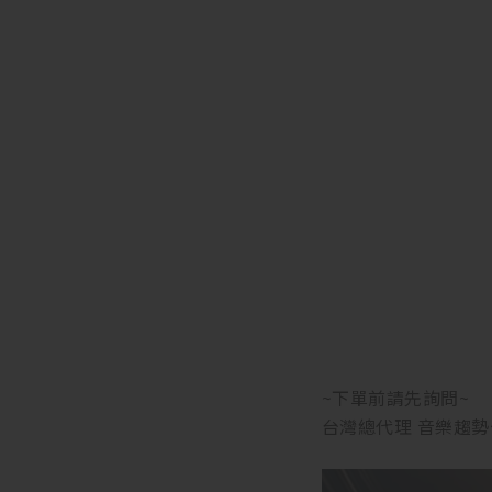
~下單前請先詢問~
台灣總代理 音樂趨勢