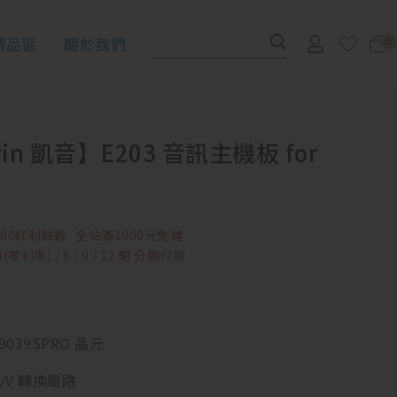
清品區
關於我們
0
yin 凱音】E203 音訊主機板 for
00紅利點數
全站滿1000元免運
零利率) / 6 / 9 / 12 期 分期付款
9039SPRO 晶元
I/V 轉換電路