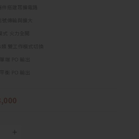
器件搭建耳擴電路
信號傳輸與擴大
r 模式 火力全開
AB類 雙工作模式切換
 單端 PO 輸出
 平衡 PO 輸出
3,000