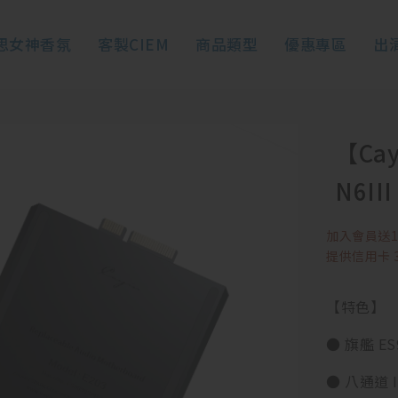
思女神香氛
客製CIEM
商品類型
優惠專區
出
【Ca
N6III
加入會員送1
提供信用卡 3(
【特色】
● 旗艦 ES
● 八通道 