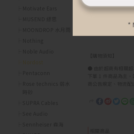
Motivate Ears
● 因衛生考量而密
復原狀，均不提供退
MUSEND 繆思
MOONDROP 水月雨
● 網頁商品會因為
Nothing
Noble Audio
【購物須知】
Nordost
● 由於超商有相關超材
Pentaconn
下單 1 件商品為主
Rose technics 弱水
商公告規定、物流配
時砂
SUPRA Cables
See Audio
Sennheiser 森海
相關商品