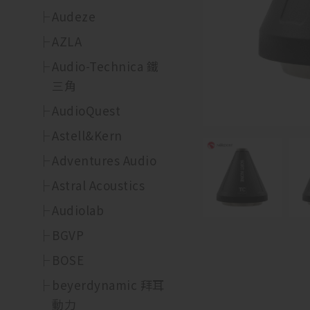
Audeze
AZLA
Audio-Technica 鐵
三角
AudioQuest
Astell&Kern
Adventures Audio
Astral Acoustics
Audiolab
BGVP
BOSE
beyerdynamic 拜耳
動力