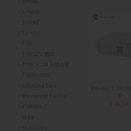
SHURE
Siltech
SHOKZ
SpinFit
T+A
TANGZU 唐族
TANCHJIM 天使吉米
THIEAUDIO
Ultimate Ears
【Nordost】QKO
盒
Wireworld Electra
$
96,000
YAMAHA
Yoga
Yo-tronics