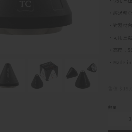
・使用三
・經過精
・對器材
・可用三
・高度：5
・Made in
售價
$
19,
數量