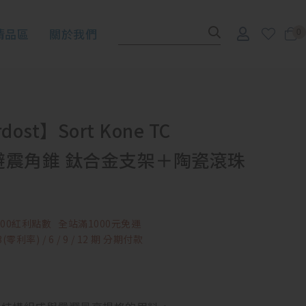
清品區
關於我們
0
dost】Sort Kone TC
避震角錐 鈦合金支架＋陶瓷滾珠
00紅利點數
全站滿1000元免運
零利率) / 6 / 9 / 12 期 分期付款