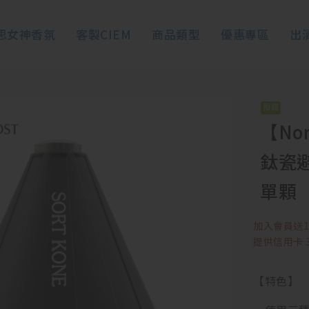
思女神香氛
客製CIEM
商品類型
優惠專區
出
【Nor
鈦瓷
單顆
加入會員送1
提供信用卡 3(
【特色】