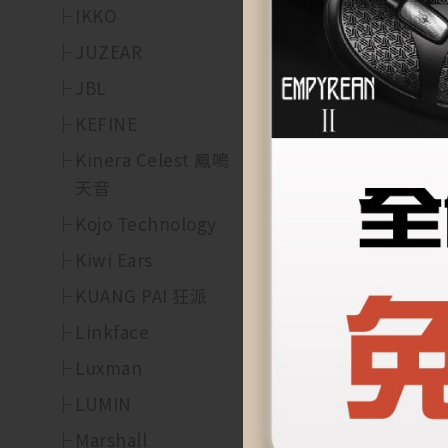
IKKO
TC – 鈦柱和基座
JUZEAR
JBL
（所有均單獨包裝，
KEFINE
Kinera Celest 鳳鳴
天音
【規格】
Kojo Technology
TC – 鈦柱和基座
Kiwi Ears
KUANG PAI 狂派
●【退換貨須知】
Linkface
Luxman
商品到貨隔日享蝦皮
權限。
LUMIN
Marshall
(訂購前或拆封前請