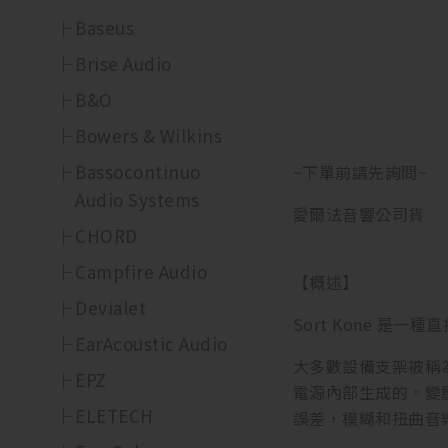
Baseus
Brise Audio
B&O
Bowers & Wilkins
Bassocontinuo
~下單前請先詢問~
Audio Systems
愛爾法音響公司貨
CHORD
Campfire Audio
【概述】
Devialet
Sort Kone 
EarAcoustic Audio
大多數設備支架被稱
EPZ
電源內部生成的。變
ELETECH
誤差，模糊和扭曲音樂