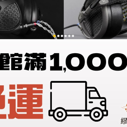
結合升級的陶瓷耦合球。
您可以根據系統需求確定最佳數量。）
結合升級的陶瓷耦合球
7天鑑賞(猶豫)期之權益【鑑賞(猶豫)期非試用期】，辦理退
三思而後行。若商品已拆封、損毀、使用、而退貨者，需支付至少