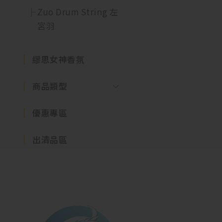
Zuo Drum String 左
宮羽
繆思女神香氛
商品類型
優惠專區
出清品區