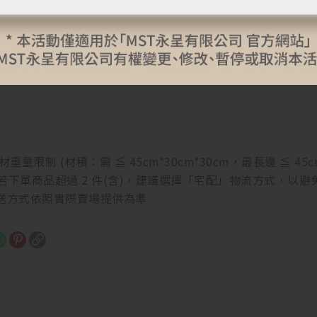
封之個人衛生用品，如拆封檢查試穿（用）後再次出售，有影
貨服務，請務必確認有購買商品需求再行拆封，以免影響權益
使用不同的品牌螢幕以及解析度不同，造成圖片顏色呈現略有不
重量限制 (材積：需 ≦ 45cm*30cm*30cm，最長邊 ≦
，若下單商品超過 2 件(含)，建議選擇「宅配」物流方式，
送方式依照實際賣場提供為準