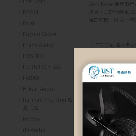
EverSolo
Sort Kone 
逼真，您的音樂更加
FOCAL
確的時機。所以，釋
final
Fuyuki Cable
Franc Audio
• 三部分結構採用
FOSTEX
• 避免安裝在設備
FURUTECH 古河
• 可以成三個、四
FARAD
• 高度：56毫米
Hikari Audio
• 根據所用材料分
harman / kardon 哈
曼卡頓
Intona
AC – 鋁柱和基座
iFi Audio
BC – 青銅柱和基