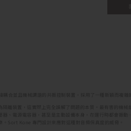
是一種直接耦合並且機械調諧的共振控制裝置，採用了一種新穎而
為隔離裝置，這實際上完全誤解了問題的本質。最有害的機械
壓器、電源電容器，甚至是主動設備本身，在運行時都會振動
。Sort Kone 專門設計來應對這種對音頻保真度的威脅。