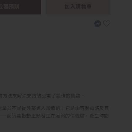
我要預購
加入購物車
複雜的方法來解決支撐敏感電子設備的問題。
能量並不是從外部進入設備的；它是由音頻電路及其
——而這些振動正好發生在脆弱的信號處，產生時間