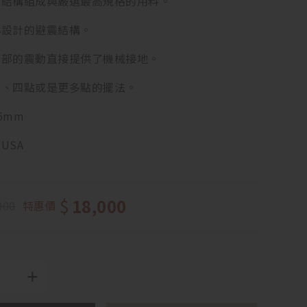
種結構組成與嚴選最高規格的用料。
心設計的避震結構。
內部的震動直接提供了機械接地。
點、四點或是更多點的擺法。
6mm
 USA
$
18,000
000
特惠價