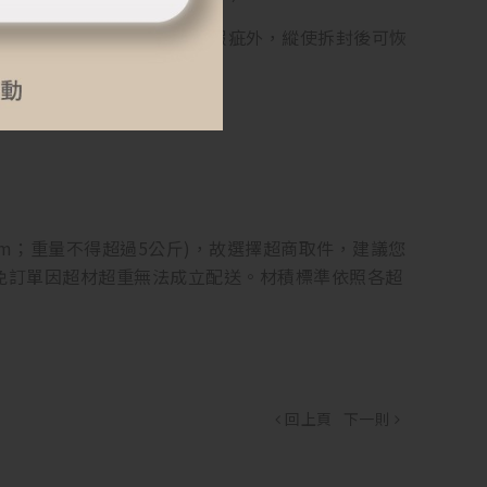
響衛生之虞。故除商品本身有瑕疵外，縱使拆封後可恢
。
同，請以實品顏色為準
 45cm；重量不得超過5公斤)，故選擇超商取件，建議您
以避免訂單因超材超重無法成立配送。材積標準依照各超
回上頁
下一則