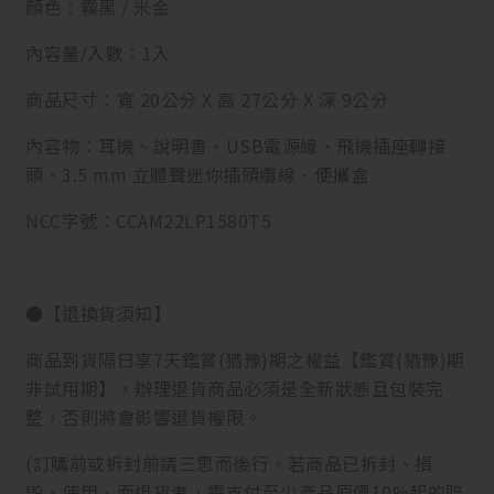
顏色：霧黑 / 米金
內容量/入數：1入
商品尺寸：寬 20公分 X 高 27公分 X 深 9公分
內容物：耳機、說明書、USB電源線、飛機插座轉接
頭、3.5 mm 立體聲迷你插頭纜線、便攜盒
NCC字號：CCAM22LP1580T5
●【退換貨須知】
商品到貨隔日享7天鑑賞(猶豫)期之權益【鑑賞(猶豫)期
非試用期】，辦理退貨商品必須是全新狀態且包裝完
整，否則將會影響退貨權限。
(訂購前或拆封前請三思而後行。若商品已拆封、損
毀、使用、而退貨者，需支付至少產品原價10%起的賠