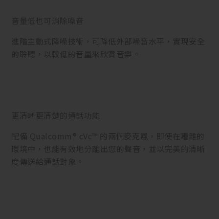
音量低也可消除噪音
進階主動式降噪技術，可降低外部噪音水平，實現安全
的聆聽，以較低的音量來欣賞音樂。
更清晰更清楚的通話功能
配備 Qualcomm® cVc™ 的兩個麥克風，即使在嘈雜的
環境中，也能有效地分離出您的聲音，並以完美的清晰
度傳送給通話對象。