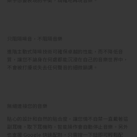
樂手想要表現的平衡，精確地再現音樂。
只阻隔噪音，不阻隔音樂
進階主動式降噪技術可確保卓越的性能，而不降低音
質，讓您不論身在何處都能沉浸在自己的音樂世界中，
不會被打擾或失去任何聲音的細微韻調。
無縫連接您的音樂
貼心的設計和自然的貼合度，讓您情不自禁一直戴著這
副耳機。取下耳機時，智能操作會自動停止音樂。另外
也支援 Google 快速配對，只需按一下鈕即可輕鬆配