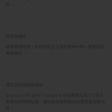
對。
環境音模式
留意周遭環境，在您想完全沉浸在音樂中時，輕鬆回到
降噪模式。
穩定且低延遲的連接
Qualcomm® aptX™ Adaptive 和遊戲模式減少了影片
和音效的時間延遲，讓您能夠隨時隨地舒適享受各種內
容。