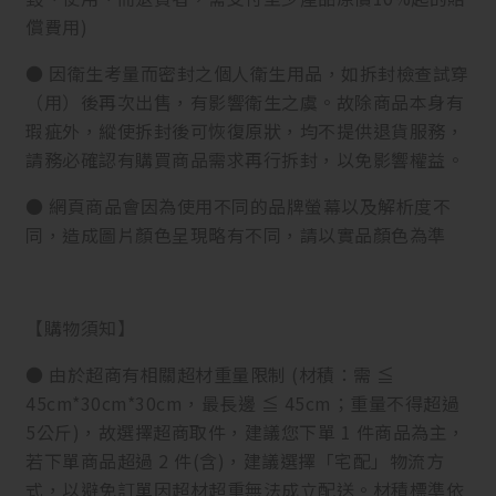
償費用)
● 因衛生考量而密封之個人衛生用品，如拆封檢查試穿
（用）後再次出售，有影響衛生之虞。故除商品本身有
瑕疵外，縱使拆封後可恢復原狀，均不提供退貨服務，
請務必確認有購買商品需求再行拆封，以免影響權益。
● 網頁商品會因為使用不同的品牌螢幕以及解析度不
同，造成圖片顏色呈現略有不同，請以實品顏色為準
【購物須知】
● 由於超商有相關超材重量限制 (材積：需 ≦
45cm*30cm*30cm，最長邊 ≦ 45cm；重量不得超過
5公斤)，故選擇超商取件，建議您下單 1 件商品為主，
若下單商品超過 2 件(含)，建議選擇「宅配」物流方
式，以避免訂單因超材超重無法成立配送。材積標準依