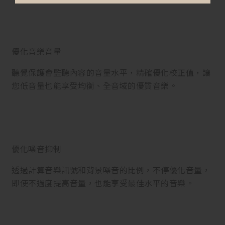
優化音樂音量
聽覺保護會監聽內容的音量水平，精確優化校正值，讓
您低音量也能享受均衡、全音域的優質音樂。
優化噪音抑制
透過計算音樂訊號和背景噪音的比例，不停優化音量，
即使不過度提高音量，也能享受最佳水平的音樂。