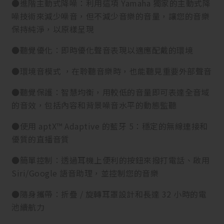
●進階主動式降噪：利用這項 Yamaha 獨家的主動式降
噪技術來減少噪音，但不減少音樂的音量，讓您的音樂
保持純淨，以原樣呈現
●聽覺優化：即時優化聲音表現以適應配戴的環境
●環境音模式 ，在聆聽音樂時，也能聽見重要外部聲音
●聽覺保護：智慧均衡，用較低的音量即可表達全音域
的音效，包括內容和背景噪音水平的動態監聽
●使用 aptX™ Adaptive 的藍牙 5：穩定的無線連接和
優質的直播音質
●簡單控制：透過耳機上便利的按鈕來撥打電話、啟用
Siri/Google 語音助理，並控制您的音樂
●隨身攜帶：折疊 / 旋轉耳罩設計和長達 32 小時的電
池續航力