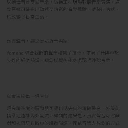
以絕佳音質享受音樂，彷彿正在現場聆聽音樂表演。這
款耳機可營造出動感又精彩的音樂體驗，激發出情感，
也改變了日常生活。
真實聲音，讓您更貼近音樂家
Yamaha 結合我們的聲學和電子技術，重現了音樂中想
表達的細微韻調，讓您感覺彷彿身處現場聆聽音樂。
真實表達每一個音符
超高精準度的驅動器可提供低失真的精確聲音，外殼能
精準地控制內外氣流。得到的結果是，真實聲音可將樂
器和人聲所有微妙的細微韻調，都依音樂人想要的方式