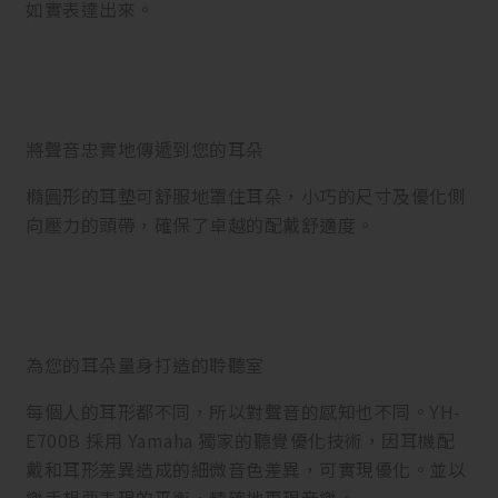
如實表達出來。
將聲音忠實地傳遞到您的耳朵
橢圓形的耳墊可舒服地罩住耳朵，小巧的尺寸及優化側
向壓力的頭帶，確保了卓越的配戴舒適度。
為您的耳朵量身打造的聆聽室
每個人的耳形都不同，所以對聲音的感知也不同。YH-
E700B 採用 Yamaha 獨家的聽覺優化技術，因耳機配
戴和耳形差異造成的細微音色差異，可實現優化。並以