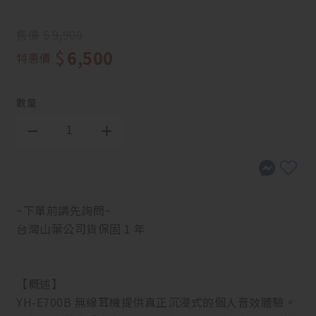
售價
$
9,900
$
6,500
特惠價
數量
~下單前請先詢問~
台灣山葉公司貨保固 1 年
【概述】
YH-E700B 無線耳機提供真正沉浸式的個人音效體驗。