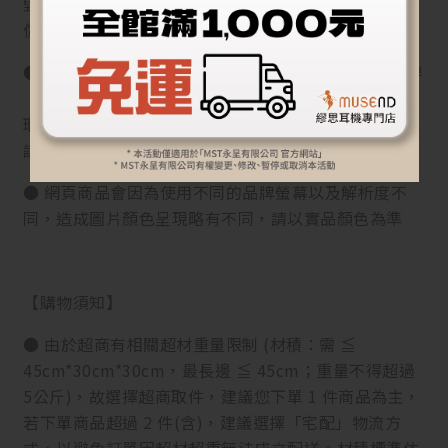
毀、使用、而退貨者，需支付至少產品原價10%起的賠
償費用)
● 因衛生考量而密封之個人衛生用品，如拆封檢查試穿
（用）後再次出售，有影響衛生之虞。故除商品本身有
瑕疵外，縱使拆封後可恢復原狀，均不提供退貨服務，
請務必確認有購買商品需求再行拆封，以免影響權益。
● 網頁商品會因為使用不同的品牌螢幕以及解析度不
同，造成圖片顏色呈現略有不同，請以實品顏色為準
【購物須知】
● 由於超商有相關超材重量限制 (材積：需 ≦
45cm*30cm*30cm，最長邊 ≦ 45cm；重量不得超過
5公斤)，故選擇超商取件，建議您下單 1 件商品為主，
若下單商品超過 2 件(含)，建議選擇「宅配」物流方