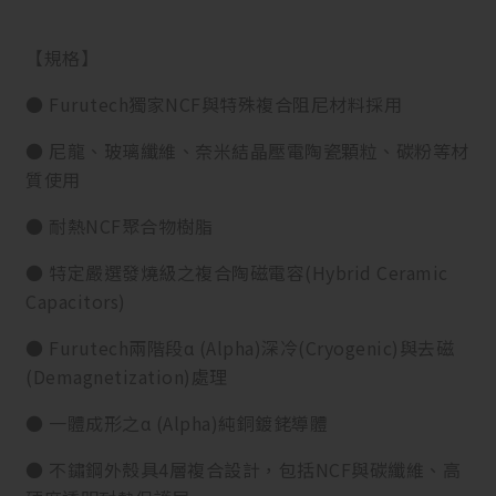
【規格】
● Furutech獨家NCF與特殊複合阻尼材料採用
● 尼龍、玻璃纖維、奈米結晶壓電陶瓷顆粒、碳粉等材
質使用
● 耐熱NCF聚合物樹脂
● 特定嚴選發燒級之複合陶磁電容(Hybrid Ceramic
Capacitors)
● Furutech兩階段α (Alpha)深冷(Cryogenic)與去磁
(Demagnetization)處理
● 一體成形之α (Alpha)純銅鍍銠導體
● 不鏽鋼外殼具4層複合設計，包括NCF與碳纖維、高