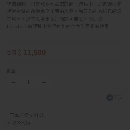
統的雜訊，也是眾多同類型的調音道具中，少數讓我覺
得對音質的改變完全正面的產品。如果您的系統已經調
整均衡，還在思索更多升級的可能性，那這款
Furutech的調聲小物絕對能給你立竿見影的效果。
$
11,500
售價
數量
~下單前請先詢問~
仲敏公司貨