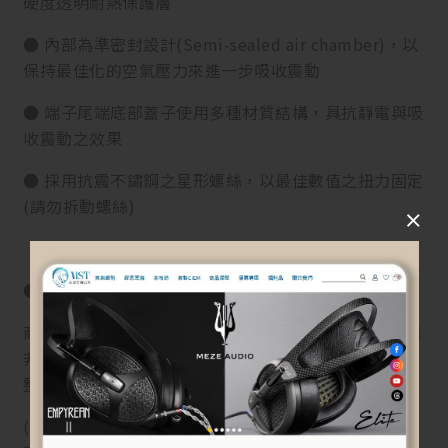
硬度透明耐熱保護層
● 內部為準密封設計(Semi-sealed air chamber)，以
保持最佳化的空氣壓力來進一步吸收震動
● 端子尾端底部蓋子使用多種材質結構，具抗靜電與吸
收震動之效果
● 採用抗震不鏽鋼之星形螺絲，以最佳數值之扭力固定
(請勿拆動螺絲)
●【退換貨須知】
商品到貨隔日享7天鑑賞(猶豫)期之權益【鑑賞(猶豫)期
非試用期】，辦理退貨商品必須是全新狀態且包裝完
整，否則將會影響退貨權限。
(訂購前或拆封前請三思而後行。若商品已拆封、損