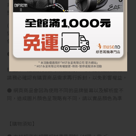
非試用期】，辦理退貨商品必須是全新狀態且包裝完
整，否則將會影響退貨權限。
(訂購前或拆封前請三思而後行。若商品已拆封、損
毀、使用、而退貨者，需支付至少產品原價10%起的賠
償費用)
● 因衛生考量而密封之個人衛生用品，如拆封檢查試穿
（用）後再次出售，有影響衛生之虞。故除商品本身有
瑕疵外，縱使拆封後可恢復原狀，均不提供退貨服務，
請務必確認有購買商品需求再行拆封，以免影響權益。
● 網頁商品會因為使用不同的品牌螢幕以及解析度不
同，造成圖片顏色呈現略有不同，請以實品顏色為準
【購物須知】