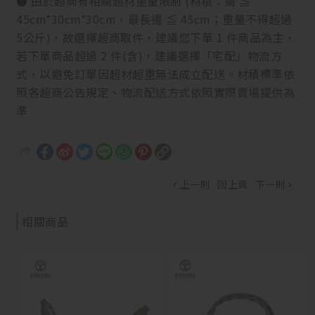
● 由於超商有相關超材重量限制 (材積：需 ≦
45cm*30cm*30cm，最長邊 ≦ 45cm；重量不得超過
5公斤)，故選擇超商取件，建議您下單 1 件商品為主，
若下單商品超過 2 件(含)，建議選擇「宅配」物流方
式，以避免訂單因超材超重無法成立配送。材積標準依
照各超商公告規定、物流配送方式依照實際賣場提供為
準
上一則
回上頁
下一則
相關商品