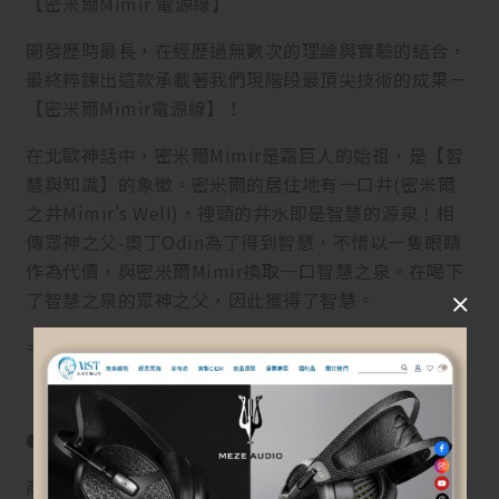
【密米爾Mimir 電源線】
開發歷時最長，在經歷過無數次的理論與實驗的結合，
最終粹鍊出這款承載著我們現階段最頂尖技術的成果－
【密米爾Mimir電源線】！
在北歐神話中，密米爾Mimir是霜巨人的始祖，是【智
慧與知識】的象徵。密米爾的居住地有一口井(密米爾
之井Mimir's Well)，裡頭的井水即是智慧的源泉！相
傳眾神之父-奧丁Odin為了得到智慧，不惜以一隻眼睛
作為代價，與密米爾Mimir換取一口智慧之泉。在喝下
了智慧之泉的眾神之父，因此獲得了智慧。
＝＝＝＝＝＝＝＝＝＝＝＝＝＝＝＝＝
●【退換貨須知】
商品到貨隔日享7天鑑賞(猶豫)期之權益【鑑賞(猶豫)期