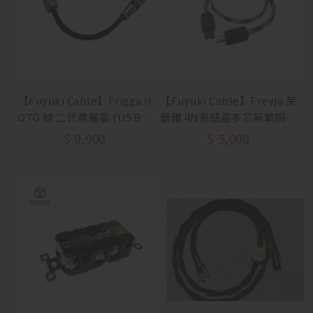
【Fuyuki Cable】Frigga II
【Fuyuki Cable】Freyja 芙
OTG 線 二代弗麗嘉 (USB-C
蕾雅 4N長結晶多芯無氧銅電
to C)
源線
$
9,900
$
5,000