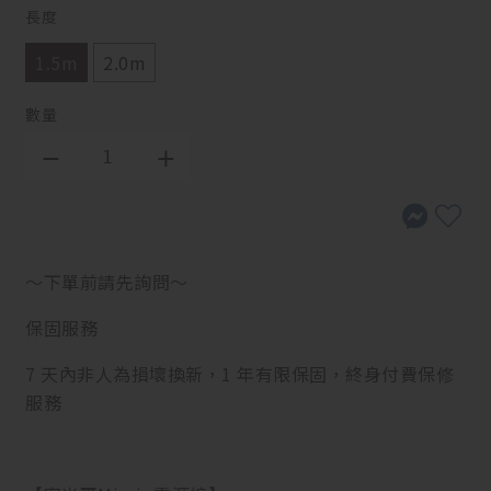
長度
1.5m
2.0m
數量
～下單前請先詢問～
保固服務
7 天內非人為損壞換新，1 年有限保固，終身付費保修
服務