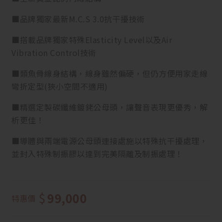
■品牌獨家最新M.C.S 3.0抗干擾技術
■搭載品牌獨家特殊Elasticity Level以及Air
Vibration Control技術
■類魚骨線身結構，線身雖然偏硬，但仍方便用家走線
彎折定型(狹小空間不適用)
■精選定製碳纖維鍍銠公母頭，讓聲音表現更優秀，解
析更佳！
■導體與兩端電源公母頭連接處施以特殊抗干擾處理，
並封入特殊制振膠以達到完美隔離及制振處理！
$
99,000
特惠價