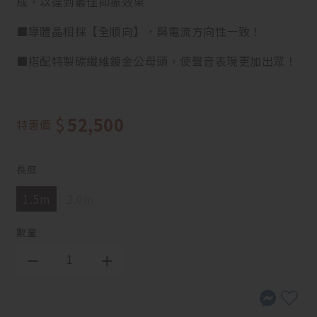
成，以達到最佳抑振效果
■導體晶相採【全順向】，與電流方向性一致！
■搭配特製碳纖維鍍金公母頭，使聲音表現更加出眾！
$
52,500
特惠價
長度
1.5m
2.0m
數量