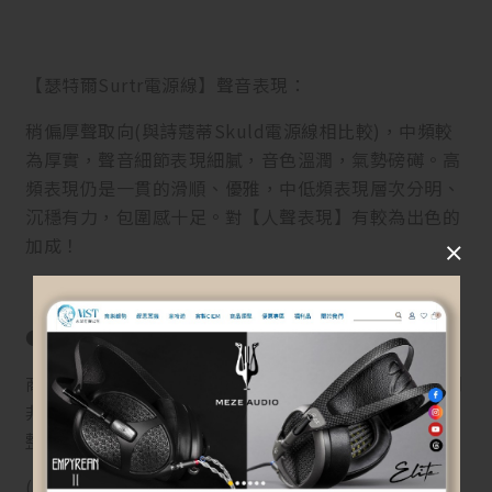
【瑟特爾Surtr電源線】聲音表現：
稍偏厚聲取向(與詩蔻蒂Skuld電源線相比較)，中頻較
為厚實，聲音細節表現細膩，音色溫潤，氣勢磅礡。高
頻表現仍是一貫的滑順、優雅，中低頻表現層次分明、
沉穩有力，包圍感十足。對【人聲表現】有較為出色的
加成！
●【退換貨須知】
商品到貨隔日享7天鑑賞(猶豫)期之權益【鑑賞(猶豫)期
非試用期】，辦理退貨商品必須是全新狀態且包裝完
整，否則將會影響退貨權限。
(訂購前或拆封前請三思而後行。若商品已拆封、損