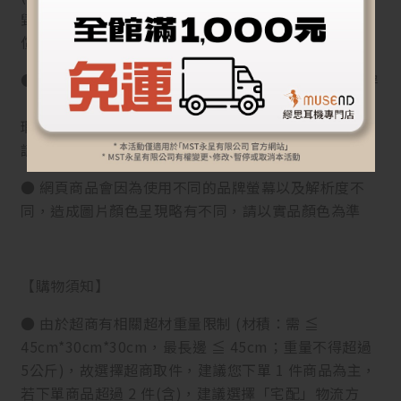
毀、使用、而退貨者，需支付至少產品原價10%起的賠
償費用)
● 因衛生考量而密封之個人衛生用品，如拆封檢查試穿
（用）後再次出售，有影響衛生之虞。故除商品本身有
瑕疵外，縱使拆封後可恢復原狀，均不提供退貨服務，
請務必確認有購買商品需求再行拆封，以免影響權益。
● 網頁商品會因為使用不同的品牌螢幕以及解析度不
同，造成圖片顏色呈現略有不同，請以實品顏色為準
【購物須知】
● 由於超商有相關超材重量限制 (材積：需 ≦
45cm*30cm*30cm，最長邊 ≦ 45cm；重量不得超過
5公斤)，故選擇超商取件，建議您下單 1 件商品為主，
若下單商品超過 2 件(含)，建議選擇「宅配」物流方