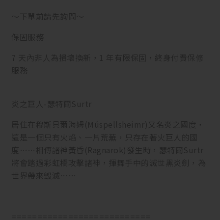
～下單前請先詢問～
保固服務
7 天內非人為損壞換新，1 年有限保固，終身付費保修
服務
炎之巨人-瑟特爾Surtr
居住在穆斯貝爾海姆(Múspellsheimr)又名炎之國度，
這是一個只有火焰、一片荒蕪，只存在著火巨人的國
度……相傳諸神黃昏(Ragnarok)發生時，瑟特爾Surtr
將會踏過彩虹橋攻擊諸神，揮舞手中的滅世黑炎劍，為
世界帶來毀滅……
===========================