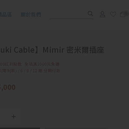
清品區
關於我們
0
uki Cable】Mimir 密米爾插座
00紅利點數
全站滿1000元免運
零利率) / 6 / 9 / 12 期 分期付款
5,000