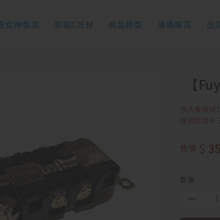
思女神香氛
客製CIEM
商品類型
優惠專區
出
【Fuy
加入會員送1
提供信用卡 3(
$
3
售價
數量