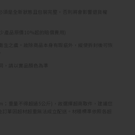
品必須是全新狀態且包裝完整，否則將會影響退貨權
產品原價10%起的賠償費用)
響衛生之虞。故除商品本身有瑕疵外，縱使拆封後可恢
。
同，請以實品顏色為準
 45cm；重量不得超過5公斤)，故選擇超商取件，建議您
以避免訂單因超材超重無法成立配送。材積標準依照各超