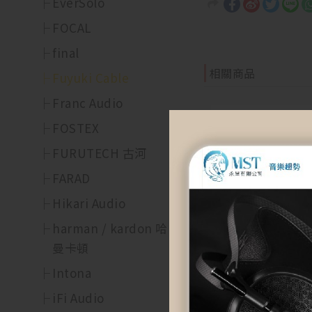
EverSolo
FOCAL
final
相關商品
Fuyuki Cable
Franc Audio
FOSTEX
FURUTECH 古河
FARAD
Hikari Audio
harman / kardon 哈
曼卡頓
Intona
【Fuyuki Cable】S
iFi Audio
爾插座