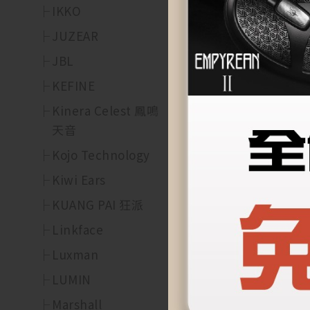
IKKO
$
25,000
JUZEAR
JBL
KEFINE
Kinera Celest 鳳鳴
天音
Kojo Technology
Kiwi Ears
KUANG PAI 狂派
Linkface
Luxman
LUMIN
Marshall