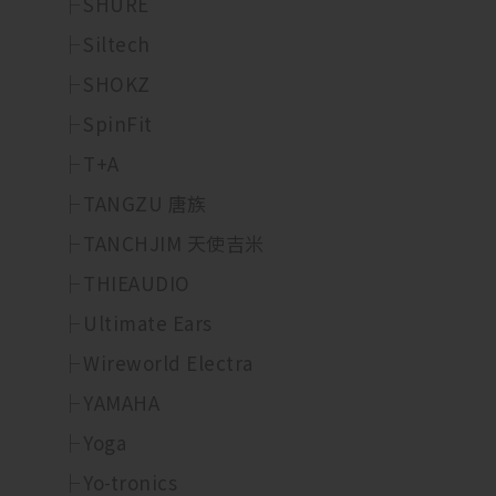
SHURE
Siltech
SHOKZ
SpinFit
T+A
TANGZU 唐族
TANCHJIM 天使吉米
THIEAUDIO
Ultimate Ears
Wireworld Electra
YAMAHA
Yoga
Yo-tronics