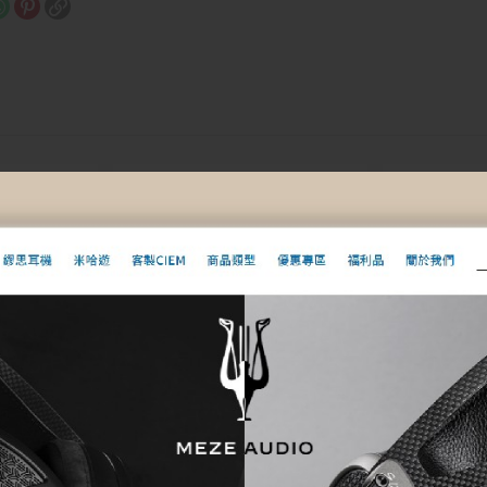
urtr 瑟特
【Fuyuki Cable】Frigga II
【Fuyuki C
OTG 線 二代弗麗嘉 (USB-C to
蒂 Plus