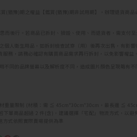
鑑賞(猶豫)期之權益【鑑賞(猶豫)期非試用期】，辦理退貨商
三思而後行。若商品已拆封、損毀、使用、而退貨者，需支付至少
封之個人衛生用品，如拆封檢查試穿（用）後再次出售，有影
貨服務，請務必確認有購買商品需求再行拆封，以免影響權益
使用不同的品牌螢幕以及解析度不同，造成圖片顏色呈現略有不
重量限制 (材積：需 ≦ 45cm*30cm*30cm，最長邊 ≦
，若下單商品超過 2 件(含)，建議選擇「宅配」物流方式，
送方式依照實際賣場提供為準