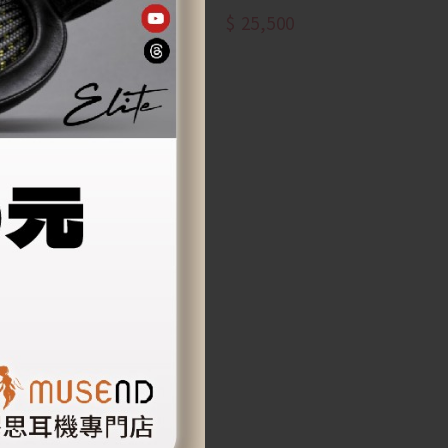
32,500
$
25,500