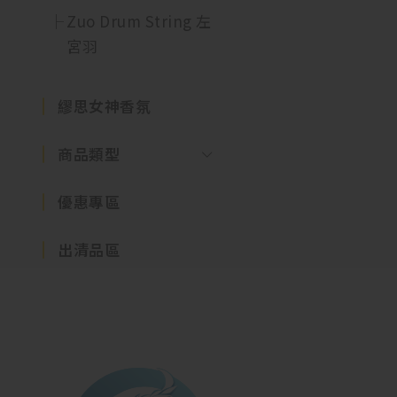
Zuo Drum String 左
宮羽
繆思女神香氛
商品類型
優惠專區
出清品區