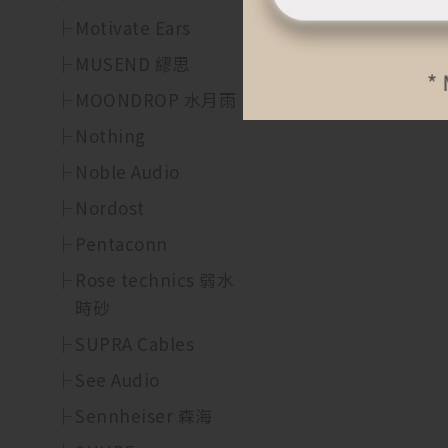
Motivate Ears
MUSEND 繆思
MOONDROP 水月雨
Nothing
Noble Audio
Nordost
Pentaconn
Rose technics 弱水
時砂
SUPRA Cables
See Audio
Sennheiser 森海