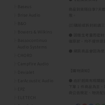
Baseus
商品到貨隔日享7天
Brise Audio
限。
B&O
(訂購前或拆封前請
Bowers & Wilkins
● 因衛生考量而密
Bassocontinuo
復原狀，均不提供退
Audio Systems
● 網頁商品會因為
CHORD
Campfire Audio
【購物須知】
Devialet
EarAcoustic Audio
● 由於超商有相關超材
下單 1 件商品為主
EPZ
商公告規定、物流配
ELETECH