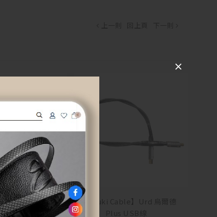
上一則
回上頁
下一則
able】Skuld 詩寇
【Fuyuki Cable】Urd 烏爾德
 MKII 電源線
Plus USB線