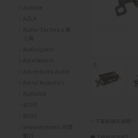
Audeze
AZLA
Audio-Technica 鐵
三角
AudioQuest
Astell&Kern
Adventures Audio
Astral Acoustics
Audiolab
BGVP
BOSE
～下單前請先詢問～
beyerdynamic 拜耳
動力
●【退換貨須知】