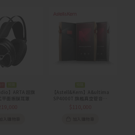
預購
預購
udio】ARTA 超旗
【Astell&Kern】A&ultima
式平面振膜耳罩
SP4000T 旗艦真空管音樂
播放器
219,000
$
110,000
加入購物車
加入購物車