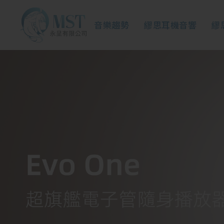
音樂趨勢
繆思耳機音響
繆