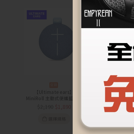
【Ultimate ears】
【Ultimate
MiniRoll 主動式便攜藍牙喇
Wonderboom
叭【88節活動 8/5~8/23】
攜藍牙喇叭【
$
2,190
$
1,890
$
2,790
$
2
8/5~8/
選擇規格
選擇