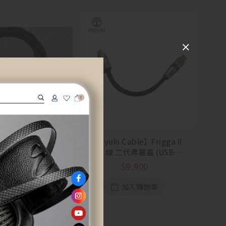
【Fuyuki Cable】Frigga II
OTG 線 二代弗麗嘉 (USB-C
Cable】Frigga II
to C)
e Elite 弗麗嘉二代
$
9,900
單晶銅耳機升級線
55,000
加入購物車
加入購物車