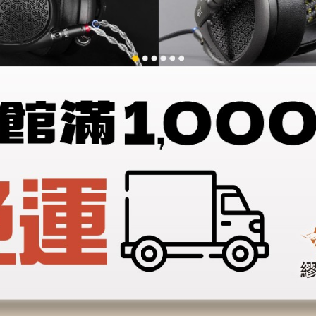
【Rose 
砂】 EarF
 ears】
【Ultimate ears】BOOM
音
 4 主動式便
4 主動式便攜藍牙喇叭【88
88節活動
節活動 8/5~8/23】
,490
$
4,990
$
3,990
23】
規格
選擇規格