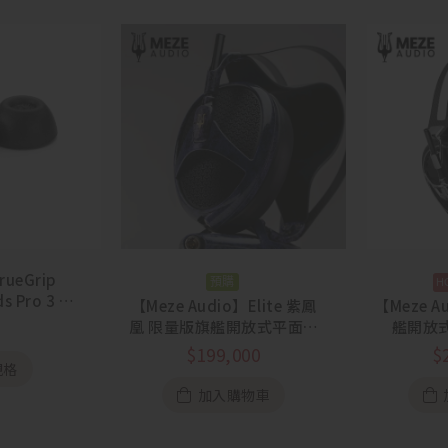
ueGrip
預購
s Pro 3 專
【Meze Audio】Elite 紫鳳
【Meze A
一盒三對
凰 限量版旗艦開放式平面振
艦開放
膜耳罩
$
199,000
$
規格
加入購物車