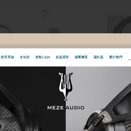
e】Silver
【MOONDROP 水月雨】清
椴樹對錄線
泉耳塞套Spring Tips-矽膠
【Fuyuki 
4.4mm)
耳塞
for Mez
00
$
350
眾神之后 
$
物車
選擇規格