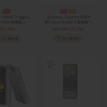
 Cable】Frigga II
【harman / kardon 哈曼卡
ze Elite 弗麗嘉二代
頓】Aura Studio 5 無線藍牙
 單晶銅耳機升級線
喇叭【88節活動
$
55,000
$
11,990
$
10,990
7/31~8/13】
加入購物車
加入購物車