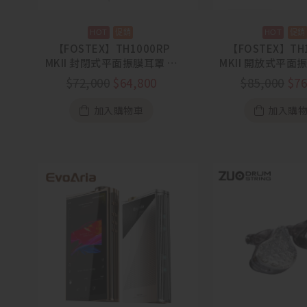
【FOSTEX】TH1000RP
【FOSTEX】TH
MKII 封閉式平面振膜耳罩 藍
MKII 開放式平面
染工藝【88節活動
染工藝【88
$
72,000
$
64,800
$
85,000
$
76
8/1~8/31】
8/1~8/3
加入購物車
加入購