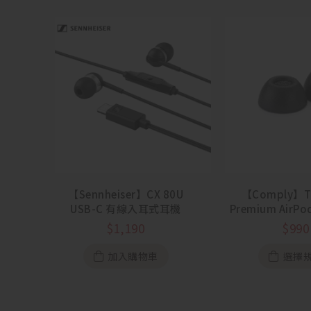
【Sennheiser】CX 80U
【Comply】Tr
USB-C 有線入耳式耳機
Premium AirPod
用海綿耳塞 
$
1,190
$
990
加入購物車
選擇