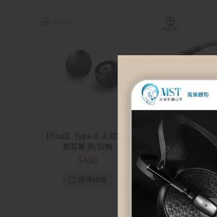
【final】Type-E 入耳式 矽
【Fuyuki Cabl
膠耳塞 黑/紅軸
Linden 銀
(4.4mm to 
$
450
$
35,0
選擇規格
加入購