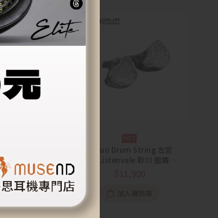
technics 弱水時
eel i7 主動降噪高
【Zuo Drum String 左宮
質藍牙耳機
羽】Listenvale 聆川 圈鐵平
$
1,990
板骨傳導混合入耳式耳機
$
11,900
選擇規格
加入購物車