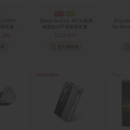
預購
1100RP
【Meze Audio】ARTA 超旗
【Fuyuki
振膜耳罩 藍
艦開放式平面振膜耳罩
for Me
節活動
眾神之后
,500
$
219,000
1】
物車
加入購物車