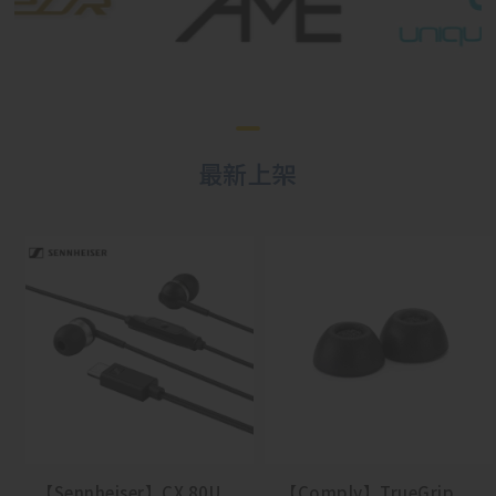
最新上架
【Sennheiser】CX 80U
【Comply】TrueGrip