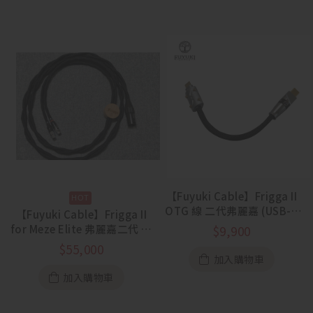
【Fuyuki Cable】Frigga II
OTG 線 二代弗麗嘉 (USB-C
【Fuyuki Cable】Frigga II
to C)
for Meze Elite 弗麗嘉二代 眾
$
9,900
神之后 單晶銅耳機升級線
$
55,000
加入購物車
加入購物車