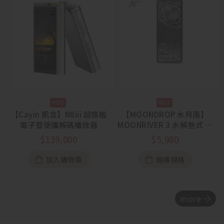
【Cayin 凱音】N8iii 超旗艦
【MOONDROP 水月雨】
電子管便攜解碼播放器
MOONRIVER 3 水解叁式 旗
艦雙芯解碼耳擴
$
139,000
$
5,980
加入購物車
選擇規格
more