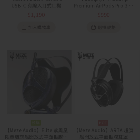
USB-C 有線入耳式耳機
Premium AirPods Pro 3 專
用海綿耳塞 一盒三對
$
1,190
$
990
加入購物車
選擇規格
預購
【Meze Audio】Elite 紫鳳凰
【Meze Audio】ARTA 超旗
限量版旗艦開放式平面振膜耳
艦開放式平面振膜耳罩