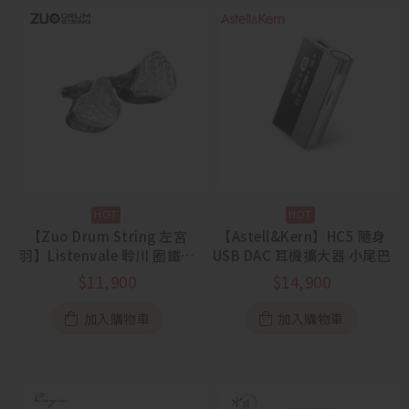
【Zuo Drum String 左宮
【Astell&Kern】HC5 隨身
羽】Listenvale 聆川 圈鐵平
USB DAC 耳機擴大器 小尾巴
板骨傳導混合入耳式耳機
$
11,900
$
14,900
加入購物車
加入購物車