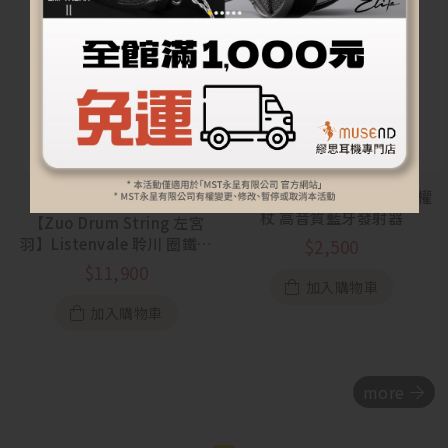
【Noble Audio】Sceptre 權
杖 高音質藍牙發射器
【Zuo Drum String 左宮
羽】Listenvale 聆川 圈鐵平
$
2,500
板骨傳導混合入耳式耳機
$
11,900
加入購物車
加入購物車
more