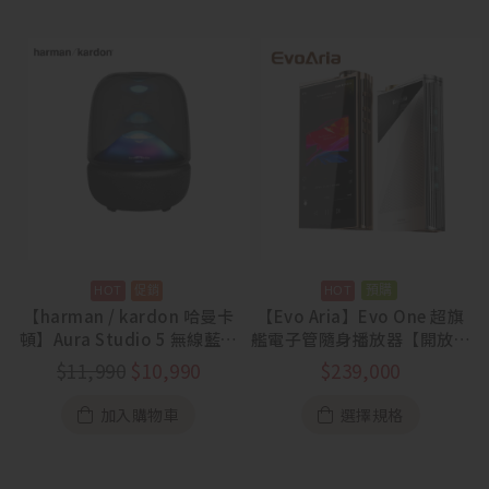
預購
【harman / kardon 哈曼卡
【Evo Aria】Evo One 超旗
頓】Aura Studio 5 無線藍牙
艦電子管隨身播放器【開放預
喇叭【88節活動
購中】
$
11,990
$
10,990
$
239,000
7/31~8/13】
加入購物車
選擇規格