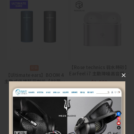
【Rose technics 弱水時砂】
EarFeel i7 主動降噪高音質藍
【Ultimate ears】BOOM 4
牙耳機
主動式便攜藍牙喇叭【88節活
$
1,990
動 8/5~8/23】
$
4,990
$
3,990
選擇規格
選擇規格