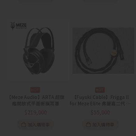
【Meze Audio】ARTA 超旗
【Fuyuki Cable】Frigga II
艦開放式平面振膜耳罩
for Meze Elite 弗麗嘉二代 眾
神之后 單晶銅耳機升級線
$
219,000
$
55,000
加入購物車
加入購物車