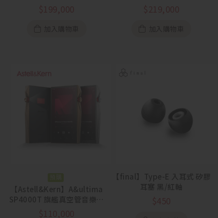
罩
$
199,000
$
219,000
加入購物車
加入購物車
【final】Type-E 入耳式 矽膠
預購
耳塞 黑/紅軸
【Astell&Kern】A&ultima
SP4000T 旗艦真空管音樂播
$
450
放器
$
110,000