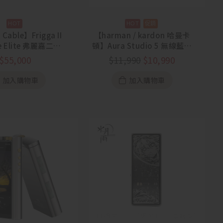
 Cable】Frigga II
【harman / kardon 哈曼卡
ze Elite 弗麗嘉二代
頓】Aura Studio 5 無線藍牙
 單晶銅耳機升級線
喇叭【88節活動
$
55,000
$
11,990
$
10,990
7/31~8/13】
加入購物車
加入購物車