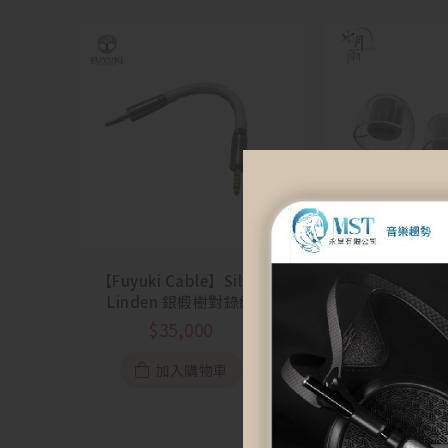
【Fuyuki Cable】Silver
【MOONDROP
Linden 銀椴樹對錄線
泉耳塞套Spring 
(4.4mm to 4.4mm)
耳塞
$
35,000
$
350
加入購物車
選擇