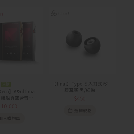
【final】Type-E 入耳式 矽
預購
膠耳塞 黑/紅軸
Kern】A&ultima
0T 旗艦真空管音樂
$
450
播放器
110,000
選擇規格
加入購物車