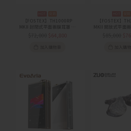
【FOSTEX】TH1000RP
【FOSTEX】TH
MKII 封閉式平面振膜耳罩 藍
MKII 開放式平面
染工藝【88節活動
染工藝【88
$
72,000
$
64,800
$
85,000
$
76
8/1~8/31】
8/1~8/3
加入購物車
加入購