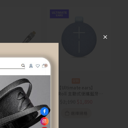
Cable】Frigga II
二代弗麗嘉 (USB-C
【Ultimate ears】
to C)
MiniRoll 主動式便攜藍牙喇
$
9,900
叭【88節活動 8/5~8/23】
$
2,190
$
1,890
加入購物車
選擇規格