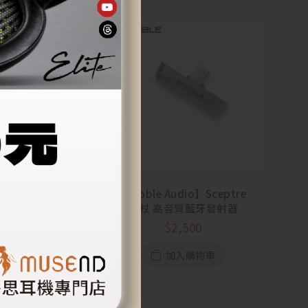
【Noble Audio】Sceptre
權杖 高音質藍牙發射器
um String 左宮
nvale 聆川 圈鐵平
$
2,500
混合入耳式耳機
11,900
加入購物車
加入購物車