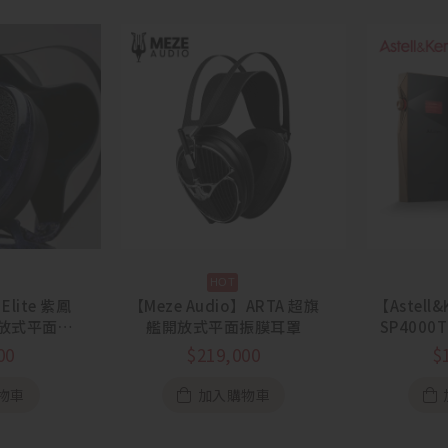
Elite 紫鳳
【Meze Audio】ARTA 超旗
【Astell&
開放式平面振
艦開放式平面振膜耳罩
SP400
罩
00
$
219,000
$
物車
加入購物車