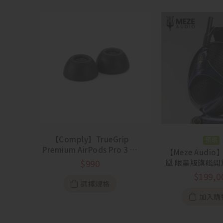
【Comply】TrueGrip
預購
Premium AirPods Pro 3 專
【Meze Audio】
用海綿耳塞 一盒三對
凰 限量版旗艦
$
990
膜耳
$
199,0
選擇規格
加入購