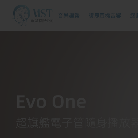
音樂趨勢
繆思耳機音響
繆