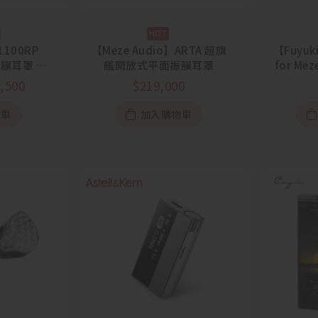
1100RP
【Meze Audio】ARTA 超旗
【Fuyuki
振膜耳罩 藍
艦開放式平面振膜耳罩
for Me
節活動
眾神之后
,500
$
219,000
1】
物車
加入購物車