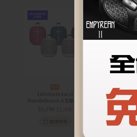
【Ultimate ears】
【Ultimate e
Wonderboom 4 主動式便
4 主動式便攜藍
攜藍牙喇叭【88節活動
節活動 8/5~
$
2,790
$
2,490
$
4,990
$
3
8/5~8/23】
選擇規格
選擇