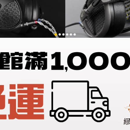
【Rose technics 弱水時
砂】 EarFeel i7 主動降噪高
ars】BOOM
【Zuo Dr
音質藍牙耳機
牙喇叭【88
羽】Liste
$
1,990
8/23】
板骨傳導
,990
$
選擇規格
規格