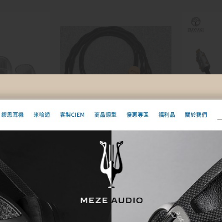
 水月雨】清
【Fuyuki 
Tips-矽膠
OTG 線 
【Fuyuki Cable】Frigga II
for Meze Elite 弗麗嘉二代
眾神之后 單晶銅耳機升級線
$
55,000
規格
加入購物車