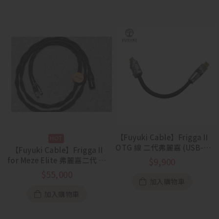
【Fuyuki Cable】Frigga II
OTG 線 二代弗麗嘉 (USB-C
【Fuyuki Cable】Frigga II
to C)
for Meze Elite 弗麗嘉二代 眾
$
9,900
神之后 單晶銅耳機升級線
$
55,000
加入購物車
加入購物車