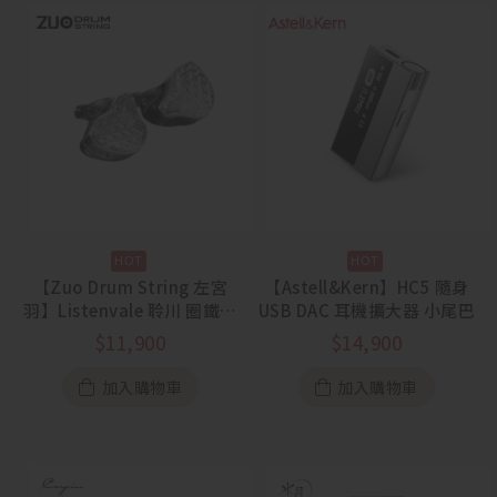
【Zuo Drum String 左宮
【Astell&Kern】HC5 隨身
羽】Listenvale 聆川 圈鐵平
USB DAC 耳機擴大器 小尾巴
板骨傳導混合入耳式耳機
$
11,900
$
14,900
加入購物車
加入購物車