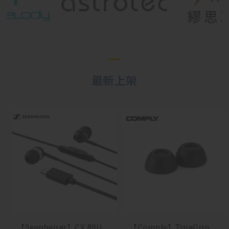
最新上架
【Sennheiser】CX 80U
【Comply】TrueGrip