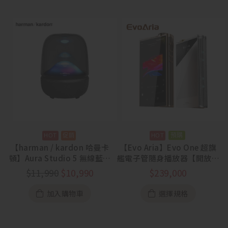
預購
【harman / kardon 哈曼卡
【Evo Aria】Evo One 超旗
頓】Aura Studio 5 無線藍牙
艦電子管隨身播放器【開放預
喇叭【88節活動
購中】
$
11,990
$
10,990
$
239,000
7/31~8/13】
加入購物車
選擇規格