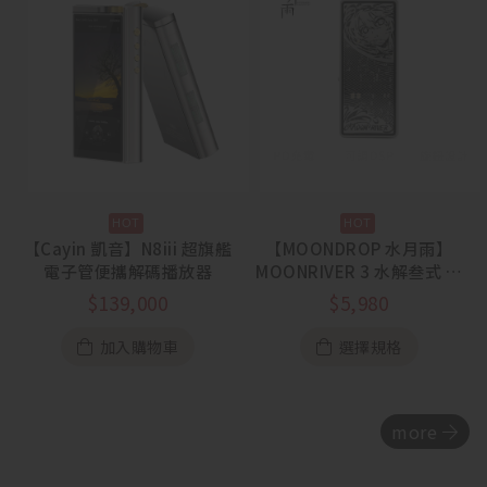
【Cayin 凱音】N8iii 超旗艦
【MOONDROP 水月雨】
電子管便攜解碼播放器
MOONRIVER 3 水解叁式 旗
艦雙芯解碼耳擴
$
139,000
$
5,980
加入購物車
選擇規格
more