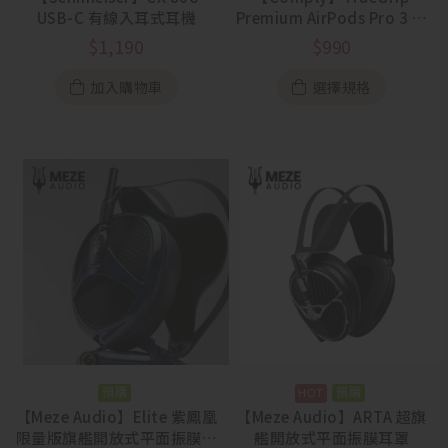
USB-C 有線入耳式耳機
Premium AirPods Pro 3 專
用海綿耳塞 一盒三對
$
1,190
$
990
加入購物車
選擇規格
預購
預購
【Meze Audio】Elite 紫鳳凰
【Meze Audio】ARTA 超旗
限量版旗艦開放式平面振膜耳
艦開放式平面振膜耳罩