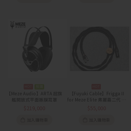
預購
【Meze Audio】ARTA 超旗
【Fuyuki Cable】Frigga II
艦開放式平面振膜耳罩
for Meze Elite 弗麗嘉二代 眾
神之后 單晶銅耳機升級線
$
219,000
$
55,000
加入購物車
加入購物車