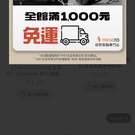
【Noble Audio】Sceptre 權
杖 高音質藍牙發射器
【Zuo Drum String 左宮
羽】Listenvale 聆川 圈鐵平
$
2,500
板骨傳導混合入耳式耳機
$
11,900
加入購物車
加入購物車
more