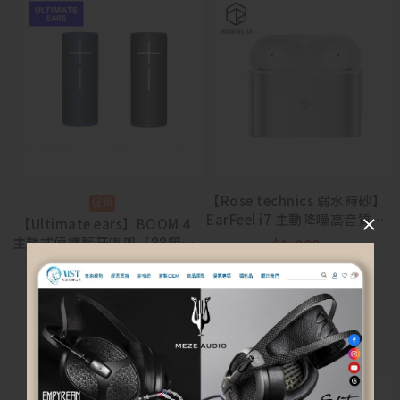
【Rose technics 弱水時砂】
EarFeel i7 主動降噪高音質藍
【Ultimate ears】BOOM 4
牙耳機
主動式便攜藍牙喇叭【88節活
$
1,990
動 8/5~8/23】
$
4,990
$
3,990
選擇規格
選擇規格