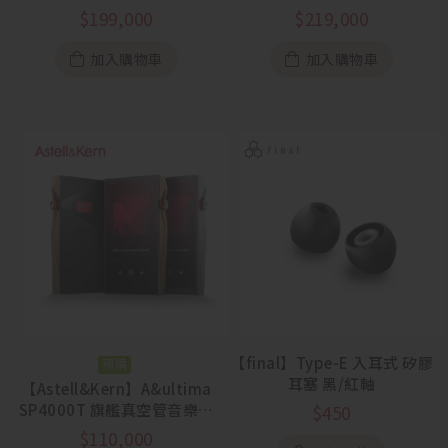
罩
$
199,000
$
219,000
加入購物車
加入購物車
【final】Type-E 入耳式 矽膠
預購
耳塞 黑/紅軸
【Astell&Kern】A&ultima
SP4000T 旗艦真空管音樂播
$
450
放器
$
110,000