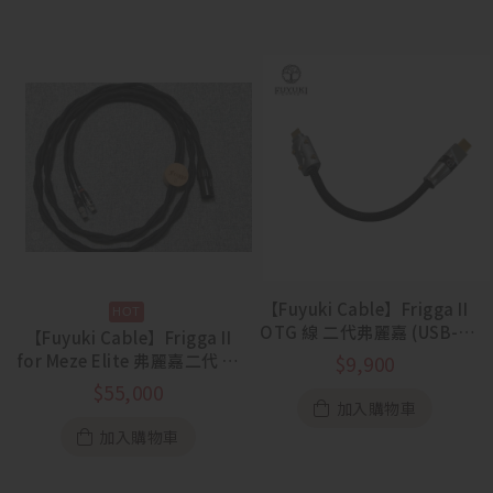
【Fuyuki Cable】Frigga II
OTG 線 二代弗麗嘉 (USB-C
【Fuyuki Cable】Frigga II
to C)
for Meze Elite 弗麗嘉二代 眾
$
9,900
神之后 單晶銅耳機升級線
$
55,000
加入購物車
加入購物車