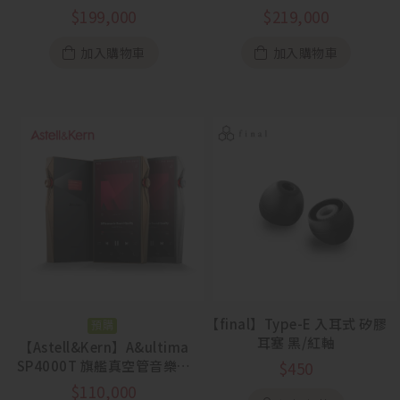
罩
$
199,000
$
219,000
加入購物車
加入購物車
【final】Type-E 入耳式 矽膠
預購
耳塞 黑/紅軸
【Astell&Kern】A&ultima
SP4000T 旗艦真空管音樂播
$
450
放器
$
110,000