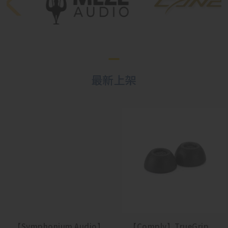
最新上架
【Symphonium Audio】
【Comply】TrueGrip