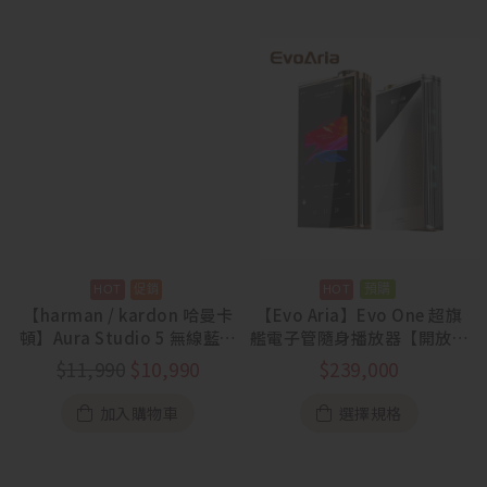
預購
【harman / kardon 哈曼卡
【Evo Aria】Evo One 超旗
頓】Aura Studio 5 無線藍牙
艦電子管隨身播放器【開放預
喇叭【88節活動
購中】
$
11,990
$
10,990
$
239,000
7/31~8/13】
加入購物車
選擇規格