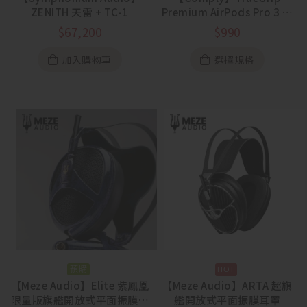
ZENITH 天雷 + TC-1
Premium AirPods Pro 3 專
用海綿耳塞 一盒三對
$
67,200
$
990
加入購物車
選擇規格
預購
【Meze Audio】Elite 紫鳳凰
【Meze Audio】ARTA 超旗
限量版旗艦開放式平面振膜耳
艦開放式平面振膜耳罩