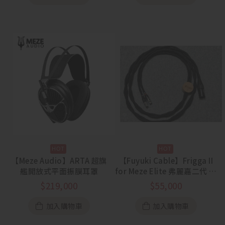
【Meze Audio】ARTA 超旗
【Fuyuki Cable】Frigga II
艦開放式平面振膜耳罩
for Meze Elite 弗麗嘉二代 眾
神之后 單晶銅耳機升級線
$
219,000
$
55,000
加入購物車
加入購物車