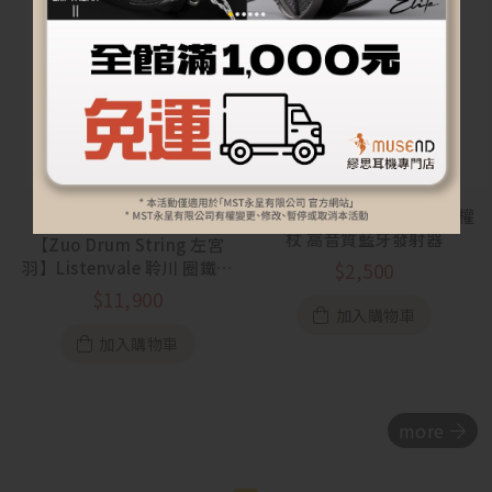
【Noble Audio】Sceptre 權
杖 高音質藍牙發射器
【Zuo Drum String 左宮
羽】Listenvale 聆川 圈鐵平
$
2,500
板骨傳導混合入耳式耳機
$
11,900
加入購物車
加入購物車
more