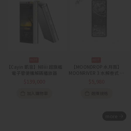
【Cayin 凱音】N8iii 超旗艦
【MOONDROP 水月雨】
電子管便攜解碼播放器
MOONRIVER 3 水解叁式 旗
艦雙芯解碼耳擴
$
139,000
$
5,980
加入購物車
選擇規格
more