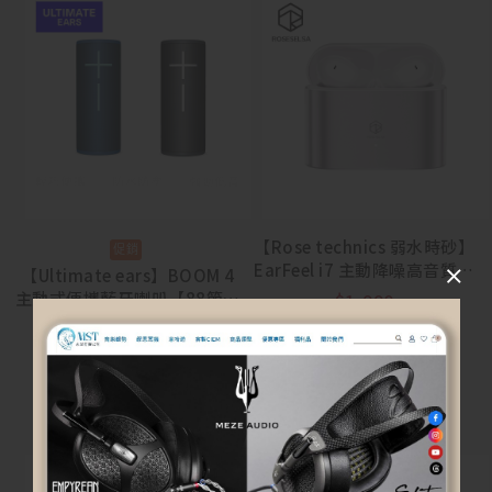
【Rose technics 弱水時砂】
EarFeel i7 主動降噪高音質藍
【Ultimate ears】BOOM 4
牙耳機
主動式便攜藍牙喇叭【88節活
$
1,990
動 8/5~8/23】
$
4,990
$
3,990
選擇規格
選擇規格