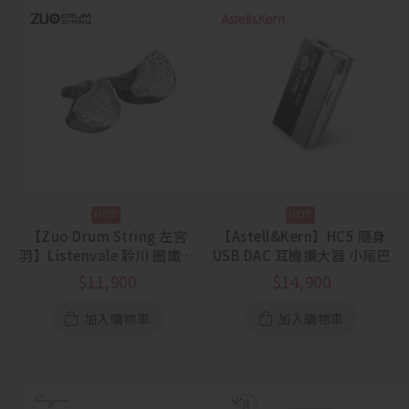
【Zuo Drum String 左宮
【Astell&Kern】HC5 隨身
羽】Listenvale 聆川 圈鐵平
USB DAC 耳機擴大器 小尾巴
板骨傳導混合入耳式耳機
$
11,900
$
14,900
加入購物車
加入購物車