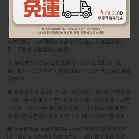
●【退換貨須知】
商品到貨隔日享7天鑑賞(猶豫)期之權益【鑑賞(猶豫)期
非試用期】，辦理退貨商品必須是全新狀態且包裝完
整，否則將會影響退貨權限。
(訂購前或拆封前請三思而後行。若商品已拆封、損
毀、使用、而退貨者，需支付至少產品原價10%起的賠
償費用)
● 因衛生考量而密封之個人衛生用品，如拆封檢查試穿
（用）後再次出售，有影響衛生之虞。故除商品本身有
瑕疵外，縱使拆封後可恢復原狀，均不提供退貨服務，
請務必確認有購買商品需求再行拆封，以免影響權益。
● 網頁商品會因為使用不同的品牌螢幕以及解析度不
同，造成圖片顏色呈現略有不同，請以實品顏色為準