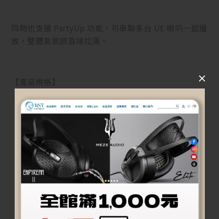
同時也支援 PartyUp 功能，可串聯多台 UE 喇叭一起播
放，整體氣氛感直接拉滿。
【產品規格】
• 藍牙版本：Bluetooth®
• 防水等級：IP67 防水防塵
• 電池續航：約 15 小時
• 音效設計：360° 環繞音效
• 功能：PartyUp 多喇叭串聯
• 使用情境：露營、聚會、旅遊、居家日常