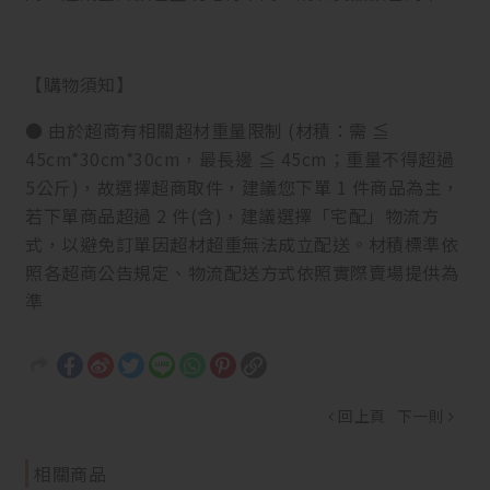
【購物須知】
● 由於超商有相關超材重量限制 (材積：需 ≦
45cm*30cm*30cm，最長邊 ≦ 45cm；重量不得超過
5公斤)，故選擇超商取件，建議您下單 1 件商品為主，
若下單商品超過 2 件(含)，建議選擇「宅配」物流方
式，以避免訂單因超材超重無法成立配送。材積標準依
照各超商公告規定、物流配送方式依照實際賣場提供為
準
回上頁
下一則
相關商品