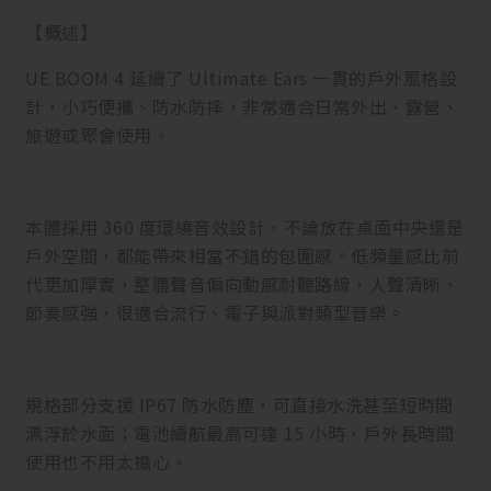
【概述】
UE BOOM 4 延續了 Ultimate Ears 一貫的戶外風格設
計，小巧便攜、防水防摔，非常適合日常外出、露營、
旅遊或聚會使用。
本體採用 360 度環繞音效設計，不論放在桌面中央還是
戶外空間，都能帶來相當不錯的包圍感。低頻量感比前
代更加厚實，整體聲音偏向動感耐聽路線，人聲清晰、
節奏感強，很適合流行、電子與派對類型音樂。
規格部分支援 IP67 防水防塵，可直接水洗甚至短時間
漂浮於水面；電池續航最高可達 15 小時，戶外長時間
使用也不用太擔心。