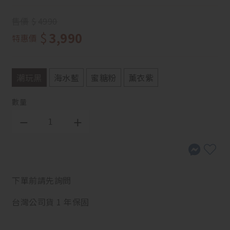
售價
$
4990
$
3,990
特惠價
潮玩黑
海水藍
蜜糖粉
薰衣紫
數量
下單前請先詢問
台灣公司貨 1 年保固