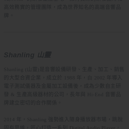
高效務實的管理團隊，成為世界知名的高端音響品
牌。
Shanling 山靈
Shanling (山靈)是音響設備研發、生產、加工、銷售
的大型合資企業，成立於
1988
年，
自 2002
年導入
電子測試儀器及金屬加工設備後，成為少數自主研
發 & 生產高級器材的公司，長年與
Hi-End
音響品
牌建立密切的合作關係。
2014
年，Shanling 強勢進入隨身播放器市場，跳脫
固有思維，匠心打造一系列
Digital Audio Player
，