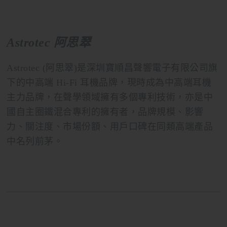
Astrotec 阿思翠
Astrotec (阿思翠)是深圳寶順昌聲響電子有限公司旗
下的中高端 Hi-Fi 耳機品牌，現時成為中高端耳機
主力品牌，在聲學領域擁有多個專利技術，亦是中
國自主圈鐵混合專利的擁有者，品牌規模、影響
力、關注度、市場份額、用戶口碑在同類高端產品
中名列前茅。