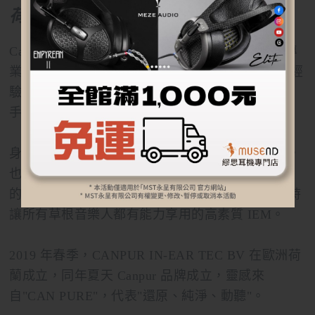
荷蘭 Canpur
Canpur 品牌創辦人 Hans JAPM Witjes, 80年代的專
業樂團打擊樂手，擁有近 30 年的現場演出和混音經
驗。即使退出樂壇 10 年有餘，他仍堅持為專業樂
手、歌手、錄音師製作高水準的音樂設備。
身為草根音樂人出身的 Hans，始終熱愛這個領域，
也理解現在年輕樂手的辛苦與艱難，決定開展自已
的 IEM 事業，希望創造出好聽、好用、好看、同時
讓所有草根音樂人都有能力享用的高素質 IEM。
2019 年春季，CANPUR IN-EAR TEC BV 在歐洲荷
蘭成立，同年夏天 Canpur 品牌成立，靈感來
自"CAN PURE"，代表"還原、純淨、動聽"。